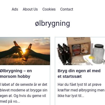
Ads
About Us
Cookies
Contact
ølbrygning
Ølbrygning – en
Bryg din egen øl med
morsom hobby
et startssæt
I løbet af de seneste år er det
Har du fået lyst til at prøve
blevet moderne at brygge sin
kræfter med ølbrygning men
egen øl. Og hvis du gerne vil
ikke har lyst til...
med på vo...