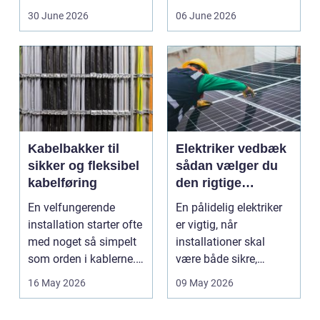
friskfanget fisk,...
ind, giver et lett...
30 June 2026
06 June 2026
Kabelbakker til
Elektriker vedbæk
sikker og fleksibel
sådan vælger du
kabelføring
den rigtige
fagmand
En velfungerende
En pålidelig elektriker
installation starter ofte
er vigtig, når
med noget så simpelt
installationer skal
som orden i kablerne.
være både sikre,
Når strøm-, da...
lovlige og holdbare. I
16 May 2026
09 May 2026
e...