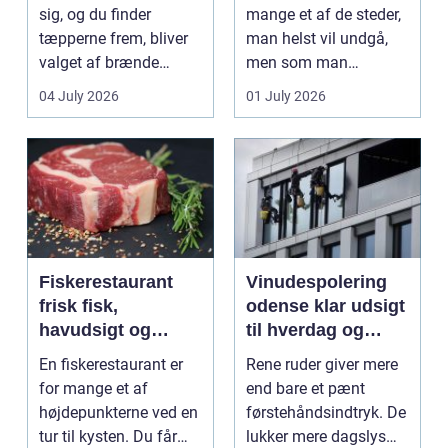
sig, og du finder
mange et af de steder,
tæpperne frem, bliver
man helst vil undgå,
valget af brænde
men som man
pludselig vigtigt.
alligevel...
04 July 2026
01 July 2026
Mang...
Fiskerestaurant
Vinudespolering
frisk fisk,
odense klar udsigt
havudsigt og
til hverdag og
afslappet
erhverv
En fiskerestaurant er
Rene ruder giver mere
atmosfære
for mange et af
end bare et pænt
højdepunkterne ved en
førstehåndsindtryk. De
tur til kysten. Du får
lukker mere dagslys