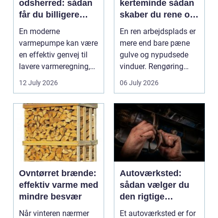
odsherred: sådan
kerteminde sådan
får du billigere
skaber du rene og
varme og et bedre
trygge rammer på
En moderne
En ren arbejdsplads er
indeklima
arbejdspladsen
varmepumpe kan være
mere end bare pæne
en effektiv genvej til
gulve og nypudsede
lavere varmeregning,
vinduer. Rengøring
mindre CO2-udslip og
påvirker medarbejder...
12 July 2026
06 July 2026
et s...
Ovntørret brænde:
Autoværksted:
effektiv varme med
sådan vælger du
mindre besvær
den rigtige
mekaniker
Når vinteren nærmer
Et autoværksted er for