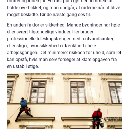
foråret og inden jul. En fast plan gør det nemmere at
holde overblikket, og man undgår, at ruderne når at blive
meget beskidte, før de næste gang ses til.
En anden faktor er sikkerhed. Mange bygninger har høje
eller svært tilgængelige vinduer. Her bruger
professionelle teleskopstænger med rentvandsanlæg
eller stiger, hvor sikkerhed er tænkt ind i hele
arbejdsgangen. Det minimerer risikoen for uheld, som let
kan opstå, hvis man selv forsøger at klare opgaven fra
en ustabil stige.