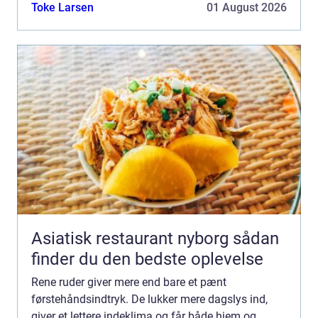
taler om Vinudespolering Odense, handler det både
Toke Larsen
01 August 2026
om kvaliteten a...
Asiatisk restaurant nyborg sådan
finder du den bedste oplevelse
Rene ruder giver mere end bare et pænt
førstehåndsindtryk. De lukker mere dagslys ind,
giver et lettere indeklima og får både hjem og