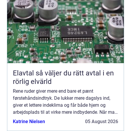
Elavtal så väljer du rätt avtal i en
rörlig elvärld
Rene ruder giver mere end bare et pænt
førstehåndsindtryk. De lukker mere dagslys ind,
giver et lettere indeklima og får både hjem og
arbejdsplads til at virke mere indbydende. Når man
taler om Vinudespolering Odense, handler det både
Katrine Nielsen
05 August 2026
om kvaliteten a...