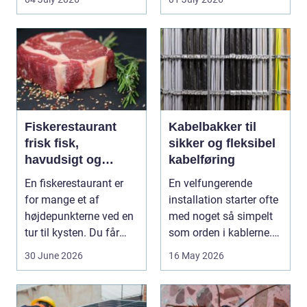
Mang...
Fiskerestaurant
Kabelbakker til
frisk fisk,
sikker og fleksibel
havudsigt og
kabelføring
afslappet
En fiskerestaurant er
En velfungerende
atmosfære
for mange et af
installation starter ofte
højdepunkterne ved en
med noget så simpelt
tur til kysten. Du får
som orden i kablerne.
friskfanget fisk,...
Når strøm-, da...
30 June 2026
16 May 2026