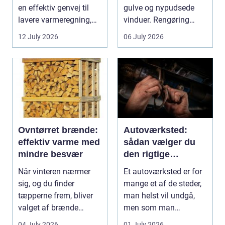
en effektiv genvej til
gulve og nypudsede
lavere varmeregning,
vinduer. Rengøring
mindre CO2-udslip og
påvirker medarbejder...
12 July 2026
06 July 2026
et s...
Ovntørret brænde:
Autoværksted:
effektiv varme med
sådan vælger du
mindre besvær
den rigtige
mekaniker
Når vinteren nærmer
Et autoværksted er for
sig, og du finder
mange et af de steder,
tæpperne frem, bliver
man helst vil undgå,
valget af brænde
men som man
pludselig vigtigt.
alligevel...
04 July 2026
01 July 2026