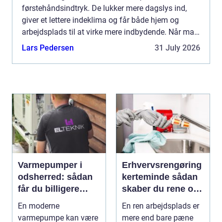
førstehåndsindtryk. De lukker mere dagslys ind,
giver et lettere indeklima og får både hjem og
arbejdsplads til at virke mere indbydende. Når man
taler om Vinudespolering Odense, handler det både
Lars Pedersen
31 July 2026
om kvaliteten a...
Varmepumper i
Erhvervsrengøring
odsherred: sådan
kerteminde sådan
får du billigere
skaber du rene og
varme og et bedre
trygge rammer på
En moderne
En ren arbejdsplads er
indeklima
arbejdspladsen
varmepumpe kan være
mere end bare pæne