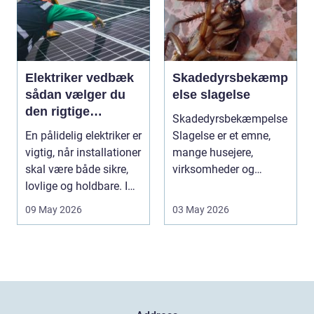
Elektriker vedbæk
Skadedyrsbekæmp
sådan vælger du
else slagelse
den rigtige
Skadedyrsbekæmpelse
fagmand
En pålidelig elektriker er
Slagelse er et emne,
vigtig, når installationer
mange husejere,
skal være både sikre,
virksomheder og
lovlige og holdbare. I
boligforeninger i
e...
området f...
09 May 2026
03 May 2026