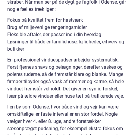
skraber. Når man ser på de dygtige fagfolk i Odense, går
nogle fælles træk igen:
Fokus på kvalitet frem for hastværk
Brug af miljøvenlige rengøringsmidler
Fleksible aftaler, der passer ind i din hverdag
Løsninger til både énfamiliehuse, lejligheder, erhverv og
butikker
En professionel vinduespudser arbejder systematisk.
Først fjernes snavs og belægninger, derefter vaskes og
poleres ruderne, så de fremstår klare og blanke. Mange
firmaer tilbyder også vask af rammer og karme, så hele
vinduet fremstår velholdt. Det giver en synlig forskel,
især på ældre vinduer eller huse tæt på trafikerede veje.
I en by som Odense, hvor både vind og vejr kan være
omskiftelige, er faste intervaller en stor fordel. Nogle
vælger hver 4. eller 8. uge, andre foretrækker
sæsonpræget pudsning, for eksempel ekstra fokus om