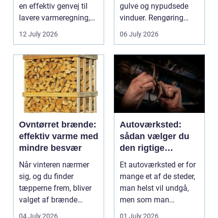
en effektiv genvej til
gulve og nypudsede
lavere varmeregning,
vinduer. Rengøring
mindre CO2-udslip og
påvirker medarbejder...
12 July 2026
06 July 2026
et s...
Ovntørret brænde:
Autoværksted:
effektiv varme med
sådan vælger du
mindre besvær
den rigtige
mekaniker
Når vinteren nærmer
Et autoværksted er for
sig, og du finder
mange et af de steder,
tæpperne frem, bliver
man helst vil undgå,
valget af brænde
men som man
pludselig vigtigt.
alligevel...
04 July 2026
01 July 2026