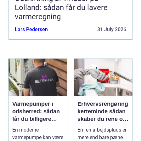
Lolland: sådan får du lavere
varmeregning
Lars Pedersen
31 July 2026
Varmepumper i
Erhvervsrengøring
odsherred: sådan
kerteminde sådan
får du billigere
skaber du rene og
varme og et bedre
trygge rammer på
En moderne
En ren arbejdsplads er
indeklima
arbejdspladsen
varmepumpe kan være
mere end bare pæne