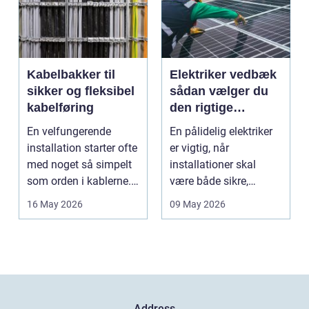
Kabelbakker til
Elektriker vedbæk
sikker og fleksibel
sådan vælger du
kabelføring
den rigtige
fagmand
En velfungerende
En pålidelig elektriker
installation starter ofte
er vigtig, når
med noget så simpelt
installationer skal
som orden i kablerne.
være både sikre,
Når strøm-, da...
lovlige og holdbare. I
16 May 2026
09 May 2026
e...
Address