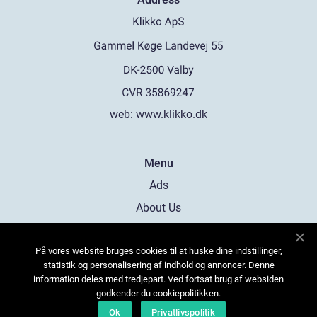
web:
www.klikko.dk
Menu
Ads
About Us
Cookies
På vores website bruges cookies til at huske dine indstillinger,
Contact
statistik og personalisering af indhold og annoncer. Denne
Sitemap
information deles med tredjepart. Ved fortsat brug af websiden
godkender du cookiepolitikken.
Ok
Privatlivspolitik