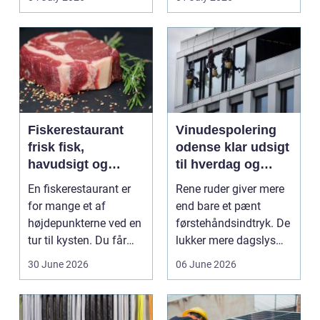
Mang...
Fiskerestaurant
Vinudespolering
frisk fisk,
odense klar udsigt
havudsigt og
til hverdag og
afslappet
erhverv
En fiskerestaurant er
Rene ruder giver mere
atmosfære
for mange et af
end bare et pænt
højdepunkterne ved en
førstehåndsindtryk. De
tur til kysten. Du får
lukker mere dagslys
friskfanget fisk,...
ind, giver et lett...
30 June 2026
06 June 2026