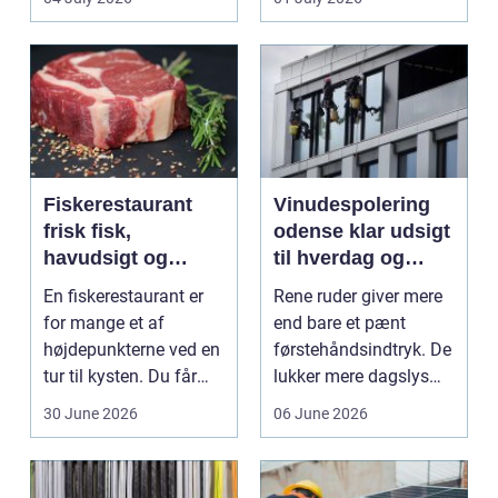
Mang...
Fiskerestaurant
Vinudespolering
frisk fisk,
odense klar udsigt
havudsigt og
til hverdag og
afslappet
erhverv
En fiskerestaurant er
Rene ruder giver mere
atmosfære
for mange et af
end bare et pænt
højdepunkterne ved en
førstehåndsindtryk. De
tur til kysten. Du får
lukker mere dagslys
friskfanget fisk,...
ind, giver et lett...
30 June 2026
06 June 2026