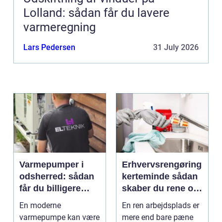
Lolland: sådan får du lavere
varmeregning
Lars Pedersen
31 July 2026
Varmepumper i
Erhvervsrengøring
odsherred: sådan
kerteminde sådan
får du billigere
skaber du rene og
varme og et bedre
trygge rammer på
En moderne
En ren arbejdsplads er
indeklima
arbejdspladsen
varmepumpe kan være
mere end bare pæne