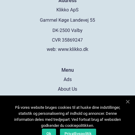
Address
web:
www.klikko.dk
Menu
Ads
About Us
Cookies
På vores website bruges cookies til at huske dine indstillinger,
Contact
statistik og personalisering af indhold og annoncer. Denne
Sitemap
information deles med tredjepart. Ved fortsat brug af websiden
godkender du cookiepolitikken.
Ok
Privatlivspolitik