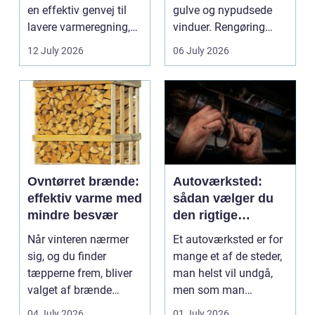
en effektiv genvej til
gulve og nypudsede
lavere varmeregning,
vinduer. Rengøring
mindre CO2-udslip og
påvirker medarbejder...
12 July 2026
06 July 2026
et s...
Ovntørret brænde:
Autoværksted:
effektiv varme med
sådan vælger du
mindre besvær
den rigtige
mekaniker
Når vinteren nærmer
Et autoværksted er for
sig, og du finder
mange et af de steder,
tæpperne frem, bliver
man helst vil undgå,
valget af brænde
men som man
pludselig vigtigt.
alligevel...
04 July 2026
01 July 2026