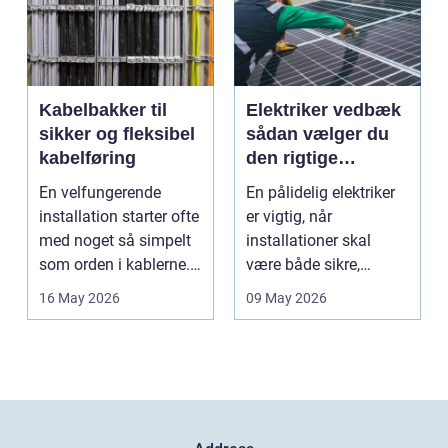
Kabelbakker til
Elektriker vedbæk
sikker og fleksibel
sådan vælger du
kabelføring
den rigtige
fagmand
En velfungerende
En pålidelig elektriker
installation starter ofte
er vigtig, når
med noget så simpelt
installationer skal
som orden i kablerne.
være både sikre,
Når strøm-, da...
lovlige og holdbare. I
16 May 2026
09 May 2026
e...