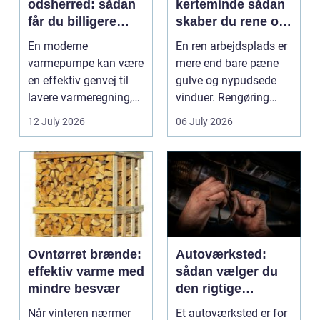
odsherred: sådan
kerteminde sådan
får du billigere
skaber du rene og
varme og et bedre
trygge rammer på
En moderne
En ren arbejdsplads er
indeklima
arbejdspladsen
varmepumpe kan være
mere end bare pæne
en effektiv genvej til
gulve og nypudsede
lavere varmeregning,
vinduer. Rengøring
mindre CO2-udslip og
påvirker medarbejder...
12 July 2026
06 July 2026
et s...
Ovntørret brænde:
Autoværksted:
effektiv varme med
sådan vælger du
mindre besvær
den rigtige
mekaniker
Når vinteren nærmer
Et autoværksted er for