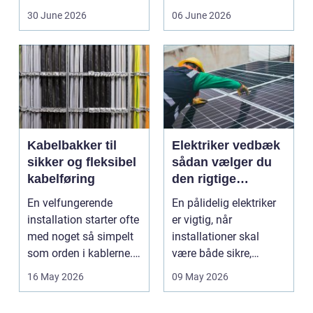
friskfanget fisk,...
ind, giver et lett...
30 June 2026
06 June 2026
Kabelbakker til
Elektriker vedbæk
sikker og fleksibel
sådan vælger du
kabelføring
den rigtige
fagmand
En velfungerende
En pålidelig elektriker
installation starter ofte
er vigtig, når
med noget så simpelt
installationer skal
som orden i kablerne.
være både sikre,
Når strøm-, da...
lovlige og holdbare. I
16 May 2026
09 May 2026
e...