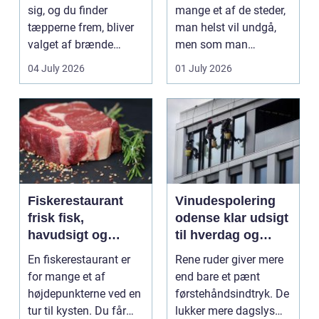
sig, og du finder
mange et af de steder,
tæpperne frem, bliver
man helst vil undgå,
valget af brænde
men som man
pludselig vigtigt.
alligevel...
04 July 2026
01 July 2026
Mang...
Fiskerestaurant
Vinudespolering
frisk fisk,
odense klar udsigt
havudsigt og
til hverdag og
afslappet
erhverv
En fiskerestaurant er
Rene ruder giver mere
atmosfære
for mange et af
end bare et pænt
højdepunkterne ved en
førstehåndsindtryk. De
tur til kysten. Du får
lukker mere dagslys