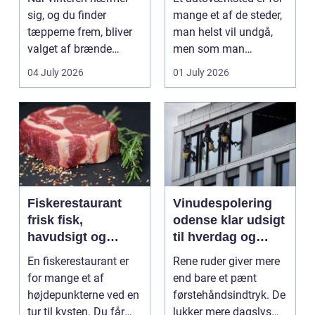
sig, og du finder
mange et af de steder,
tæpperne frem, bliver
man helst vil undgå,
valget af brænde
men som man
pludselig vigtigt.
alligevel...
04 July 2026
01 July 2026
Mang...
Fiskerestaurant
Vinudespolering
frisk fisk,
odense klar udsigt
havudsigt og
til hverdag og
afslappet
erhverv
En fiskerestaurant er
Rene ruder giver mere
atmosfære
for mange et af
end bare et pænt
højdepunkterne ved en
førstehåndsindtryk. De
tur til kysten. Du får
lukker mere dagslys