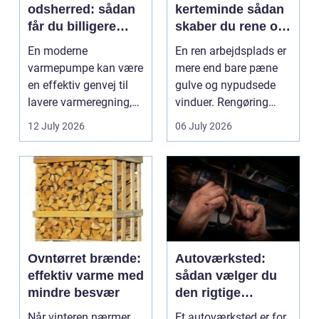
odsherred: sådan
kerteminde sådan
får du billigere
skaber du rene og
varme og et bedre
trygge rammer på
En moderne
En ren arbejdsplads er
indeklima
arbejdspladsen
varmepumpe kan være
mere end bare pæne
en effektiv genvej til
gulve og nypudsede
lavere varmeregning,
vinduer. Rengøring
mindre CO2-udslip og
påvirker medarbejder...
12 July 2026
06 July 2026
et s...
Ovntørret brænde:
Autoværksted:
effektiv varme med
sådan vælger du
mindre besvær
den rigtige
mekaniker
Når vinteren nærmer
Et autoværksted er for