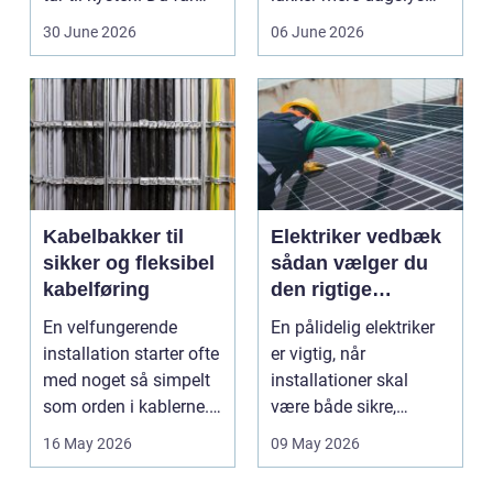
friskfanget fisk,...
ind, giver et lett...
30 June 2026
06 June 2026
Kabelbakker til
Elektriker vedbæk
sikker og fleksibel
sådan vælger du
kabelføring
den rigtige
fagmand
En velfungerende
En pålidelig elektriker
installation starter ofte
er vigtig, når
med noget så simpelt
installationer skal
som orden i kablerne.
være både sikre,
Når strøm-, da...
lovlige og holdbare. I
16 May 2026
09 May 2026
e...