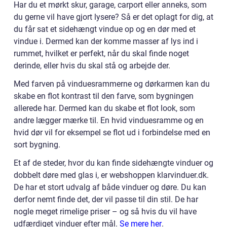
Har du et mørkt skur, garage, carport eller anneks, som
du gerne vil have gjort lysere? Så er det oplagt for dig, at
du får sat et sidehængt vindue op og en dør med et
vindue i. Dermed kan der komme masser af lys ind i
rummet, hvilket er perfekt, når du skal finde noget
derinde, eller hvis du skal stå og arbejde der.
Med farven på vinduesrammerne og dørkarmen kan du
skabe en flot kontrast til den farve, som bygningen
allerede har. Dermed kan du skabe et flot look, som
andre lægger mærke til. En hvid vinduesramme og en
hvid dør vil for eksempel se flot ud i forbindelse med en
sort bygning.
Et af de steder, hvor du kan finde sidehængte vinduer og
dobbelt døre med glas i, er webshoppen klarvinduer.dk.
De har et stort udvalg af både vinduer og døre. Du kan
derfor nemt finde det, der vil passe til din stil. De har
nogle meget rimelige priser – og så hvis du vil have
udfærdiget vinduer efter mål.
Se mere her
.