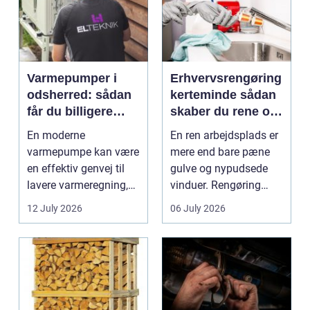
Varmepumper i
Erhvervsrengøring
odsherred: sådan
kerteminde sådan
får du billigere
skaber du rene og
varme og et bedre
trygge rammer på
En moderne
En ren arbejdsplads er
indeklima
arbejdspladsen
varmepumpe kan være
mere end bare pæne
en effektiv genvej til
gulve og nypudsede
lavere varmeregning,
vinduer. Rengøring
mindre CO2-udslip og
påvirker medarbejder...
12 July 2026
06 July 2026
et s...