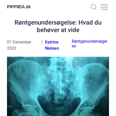
PIPPIIDA.
dk
Røntgenundersøgelse: Hvad du
behøver at vide
Røntgenundersøgel
01 December
Katrine
se
2023
Nielsen