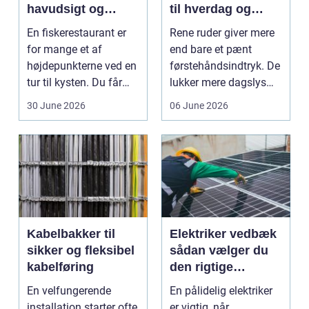
havudsigt og
til hverdag og
afslappet
erhverv
En fiskerestaurant er
Rene ruder giver mere
atmosfære
for mange et af
end bare et pænt
højdepunkterne ved en
førstehåndsindtryk. De
tur til kysten. Du får
lukker mere dagslys
friskfanget fisk,...
ind, giver et lett...
30 June 2026
06 June 2026
Kabelbakker til
Elektriker vedbæk
sikker og fleksibel
sådan vælger du
kabelføring
den rigtige
fagmand
En velfungerende
En pålidelig elektriker
installation starter ofte
er vigtig, når