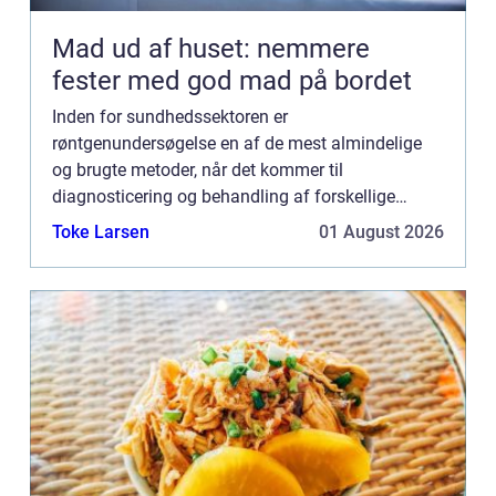
Mad ud af huset: nemmere
fester med god mad på bordet
Inden for sundhedssektoren er
røntgenundersøgelse en af de mest almindelige
og brugte metoder, når det kommer til
diagnosticering og behandling af forskellige
sygdomme og tilstande. Men hvad er egentlig en
Toke Larsen
01 August 2026
røntgenunders&osl...