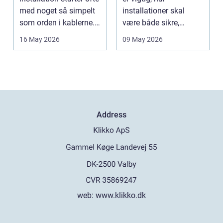
med noget så simpelt
installationer skal
som orden i kablerne.
være både sikre,
Når strøm-, da...
lovlige og holdbare. I
16 May 2026
09 May 2026
e...
Address
web:
www.klikko.dk