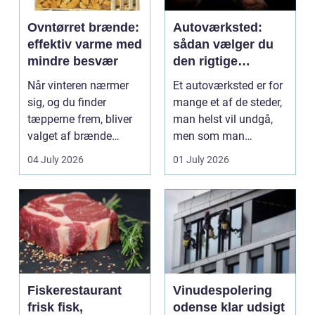
Ovntørret brænde:
Autoværksted:
effektiv varme med
sådan vælger du
mindre besvær
den rigtige
mekaniker
Når vinteren nærmer
Et autoværksted er for
sig, og du finder
mange et af de steder,
tæpperne frem, bliver
man helst vil undgå,
valget af brænde
men som man
pludselig vigtigt.
alligevel...
04 July 2026
01 July 2026
Mang...
Fiskerestaurant
Vinudespolering
frisk fisk,
odense klar udsigt