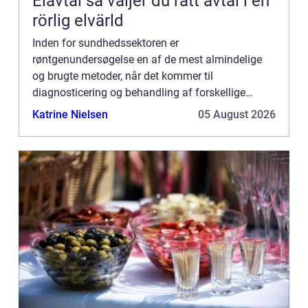
Elavtal så väljer du rätt avtal i en
rörlig elvärld
Inden for sundhedssektoren er
røntgenundersøgelse en af de mest almindelige
og brugte metoder, når det kommer til
diagnosticering og behandling af forskellige
sygdomme og tilstande. Men hvad er egentlig en
Katrine Nielsen
05 August 2026
røntgenunders&osl...