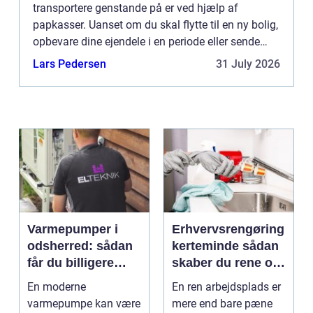
transportere genstande på er ved hjælp af
papkasser. Uanset om du skal flytte til en ny bolig,
opbevare dine ejendele i en periode eller sende
varer til dine kunder, er papkasser den idee...
Lars Pedersen
31 July 2026
Varmepumper i
Erhvervsrengøring
odsherred: sådan
kerteminde sådan
får du billigere
skaber du rene og
varme og et bedre
trygge rammer på
En moderne
En ren arbejdsplads er
indeklima
arbejdspladsen
varmepumpe kan være
mere end bare pæne