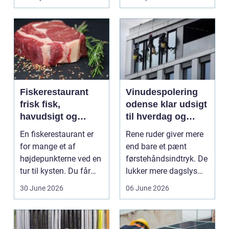
Mang...
Fiskerestaurant
Vinudespolering
frisk fisk,
odense klar udsigt
havudsigt og
til hverdag og
afslappet
erhverv
En fiskerestaurant er
Rene ruder giver mere
atmosfære
for mange et af
end bare et pænt
højdepunkterne ved en
førstehåndsindtryk. De
tur til kysten. Du får
lukker mere dagslys
friskfanget fisk,...
ind, giver et lett...
30 June 2026
06 June 2026