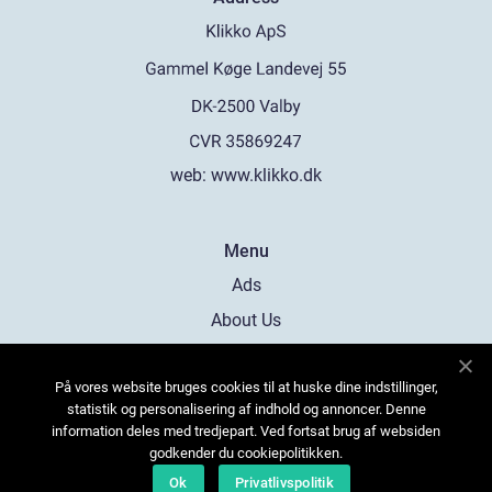
web:
www.klikko.dk
Menu
Ads
About Us
Cookies
På vores website bruges cookies til at huske dine indstillinger,
Contact
statistik og personalisering af indhold og annoncer. Denne
Sitemap
information deles med tredjepart. Ved fortsat brug af websiden
godkender du cookiepolitikken.
Ok
Privatlivspolitik