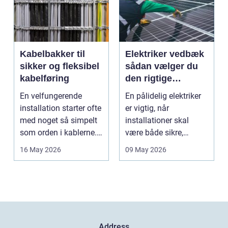
Kabelbakker til
Elektriker vedbæk
sikker og fleksibel
sådan vælger du
kabelføring
den rigtige
fagmand
En velfungerende
En pålidelig elektriker
installation starter ofte
er vigtig, når
med noget så simpelt
installationer skal
som orden i kablerne.
være både sikre,
Når strøm-, da...
lovlige og holdbare. I
16 May 2026
09 May 2026
e...
Address