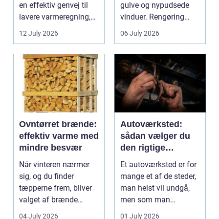
en effektiv genvej til
gulve og nypudsede
lavere varmeregning,
vinduer. Rengøring
mindre CO2-udslip og
påvirker medarbejder...
12 July 2026
06 July 2026
et s...
Ovntørret brænde:
Autoværksted:
effektiv varme med
sådan vælger du
mindre besvær
den rigtige
mekaniker
Når vinteren nærmer
Et autoværksted er for
sig, og du finder
mange et af de steder,
tæpperne frem, bliver
man helst vil undgå,
valget af brænde
men som man
pludselig vigtigt.
alligevel...
04 July 2026
01 July 2026