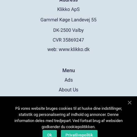
web:
www.klikko.dk
Menu
Ads
About Us
Cookies
På vores website bruges cookies til at huske dine indstillinger,
Contact
statistik og personalisering af indhold og annoncer. Denne
Sitemap
information deles med tredjepart. Ved fortsat brug af websiden
godkender du cookiepolitikken.
Ok
Privatlivspolitik