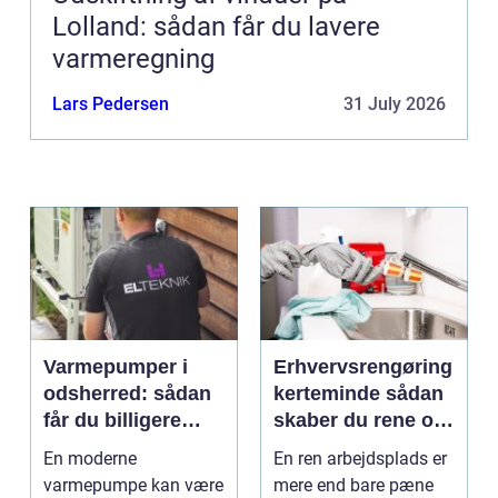
Lolland: sådan får du lavere
varmeregning
Lars Pedersen
31 July 2026
Varmepumper i
Erhvervsrengøring
odsherred: sådan
kerteminde sådan
får du billigere
skaber du rene og
varme og et bedre
trygge rammer på
En moderne
En ren arbejdsplads er
indeklima
arbejdspladsen
varmepumpe kan være
mere end bare pæne