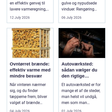
en effektiv genvej til
gulve og nypudsede
lavere varmeregning,
vinduer. Rengøring
mindre CO2-udslip og
påvirker medarbejder...
12 July 2026
06 July 2026
et s...
Ovntørret brænde:
Autoværksted:
effektiv varme med
sådan vælger du
mindre besvær
den rigtige
mekaniker
Når vinteren nærmer
Et autoværksted er for
sig, og du finder
mange et af de steder,
tæpperne frem, bliver
man helst vil undgå,
valget af brænde
men som man
pludselig vigtigt.
alligevel...
04 July 2026
01 July 2026