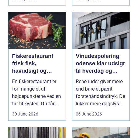
Mang...
Fiskerestaurant
Vinudespolering
frisk fisk,
odense klar udsigt
havudsigt og
til hverdag og
afslappet
erhverv
En fiskerestaurant er
Rene ruder giver mere
atmosfære
for mange et af
end bare et pænt
højdepunkterne ved en
førstehåndsindtryk. De
tur til kysten. Du får
lukker mere dagslys
friskfanget fisk,...
ind, giver et lett...
30 June 2026
06 June 2026