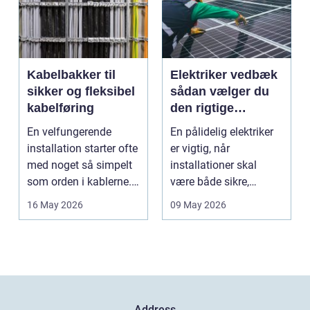
Kabelbakker til
Elektriker vedbæk
sikker og fleksibel
sådan vælger du
kabelføring
den rigtige
fagmand
En velfungerende
En pålidelig elektriker
installation starter ofte
er vigtig, når
med noget så simpelt
installationer skal
som orden i kablerne.
være både sikre,
Når strøm-, da...
lovlige og holdbare. I
16 May 2026
09 May 2026
e...
Address