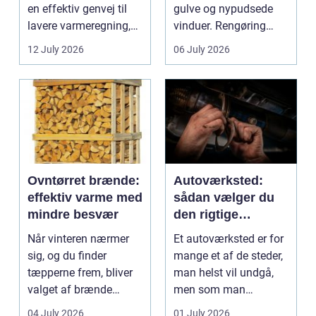
en effektiv genvej til
gulve og nypudsede
lavere varmeregning,
vinduer. Rengøring
mindre CO2-udslip og
påvirker medarbejder...
12 July 2026
06 July 2026
et s...
Ovntørret brænde:
Autoværksted:
effektiv varme med
sådan vælger du
mindre besvær
den rigtige
mekaniker
Når vinteren nærmer
Et autoværksted er for
sig, og du finder
mange et af de steder,
tæpperne frem, bliver
man helst vil undgå,
valget af brænde
men som man
pludselig vigtigt.
alligevel...
04 July 2026
01 July 2026