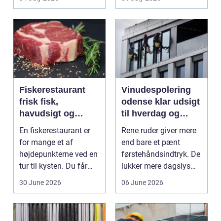
Mang...
Fiskerestaurant
Vinudespolering
frisk fisk,
odense klar udsigt
havudsigt og
til hverdag og
afslappet
erhverv
En fiskerestaurant er
Rene ruder giver mere
atmosfære
for mange et af
end bare et pænt
højdepunkterne ved en
førstehåndsindtryk. De
tur til kysten. Du får
lukker mere dagslys
friskfanget fisk,...
ind, giver et lett...
30 June 2026
06 June 2026