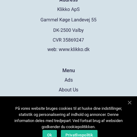
web:
www.klikko.dk
Menu
Ads
About Us
Cookies
På vores website bruges cookies til at huske dine indstillinger,
Contact
statistik og personalisering af indhold og annoncer. Denne
Sitemap
information deles med tredjepart. Ved fortsat brug af websiden
godkender du cookiepolitikken.
Ok
Privatlivspolitik