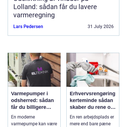
Lolland: sådan får du lavere
varmeregning
Lars Pedersen
31 July 2026
Varmepumper i
Erhvervsrengøring
odsherred: sådan
kerteminde sådan
får du billigere
skaber du rene og
varme og et bedre
trygge rammer på
En moderne
En ren arbejdsplads er
indeklima
arbejdspladsen
varmepumpe kan være
mere end bare pæne