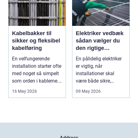
Kabelbakker til
Elektriker vedbæk
sikker og fleksibel
sådan vælger du
kabelføring
den rigtige
fagmand
En velfungerende
En pålidelig elektriker
installation starter ofte
er vigtig, når
med noget så simpelt
installationer skal
som orden i kablerne.
være både sikre,
Når strøm-, da...
lovlige og holdbare. I
16 May 2026
09 May 2026
e...
Address