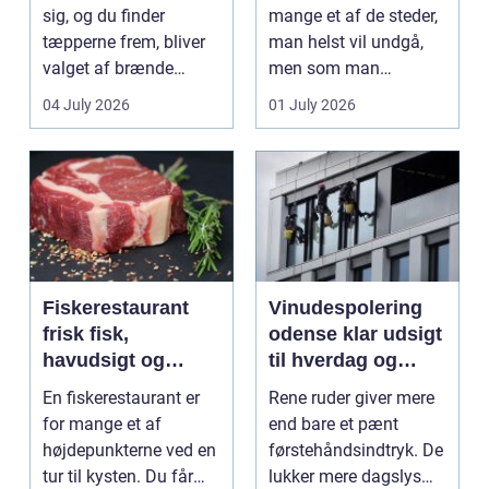
sig, og du finder
mange et af de steder,
tæpperne frem, bliver
man helst vil undgå,
valget af brænde
men som man
pludselig vigtigt.
alligevel...
04 July 2026
01 July 2026
Mang...
Fiskerestaurant
Vinudespolering
frisk fisk,
odense klar udsigt
havudsigt og
til hverdag og
afslappet
erhverv
En fiskerestaurant er
Rene ruder giver mere
atmosfære
for mange et af
end bare et pænt
højdepunkterne ved en
førstehåndsindtryk. De
tur til kysten. Du får
lukker mere dagslys