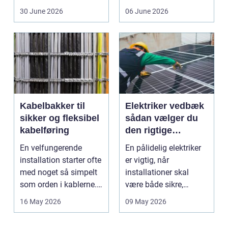
friskfanget fisk,...
ind, giver et lett...
30 June 2026
06 June 2026
Kabelbakker til
Elektriker vedbæk
sikker og fleksibel
sådan vælger du
kabelføring
den rigtige
fagmand
En velfungerende
En pålidelig elektriker
installation starter ofte
er vigtig, når
med noget så simpelt
installationer skal
som orden i kablerne.
være både sikre,
Når strøm-, da...
lovlige og holdbare. I
16 May 2026
09 May 2026
e...