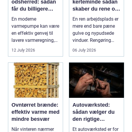
odsherred: sådan
kerteminde sådan
får du billigere
skaber du rene og
varme og et bedre
trygge rammer på
En moderne
En ren arbejdsplads er
indeklima
arbejdspladsen
varmepumpe kan være
mere end bare pæne
en effektiv genvej til
gulve og nypudsede
lavere varmeregning,
vinduer. Rengøring
mindre CO2-udslip og
påvirker medarbejder...
12 July 2026
06 July 2026
et s...
Ovntørret brænde:
Autoværksted:
effektiv varme med
sådan vælger du
mindre besvær
den rigtige
mekaniker
Når vinteren nærmer
Et autoværksted er for