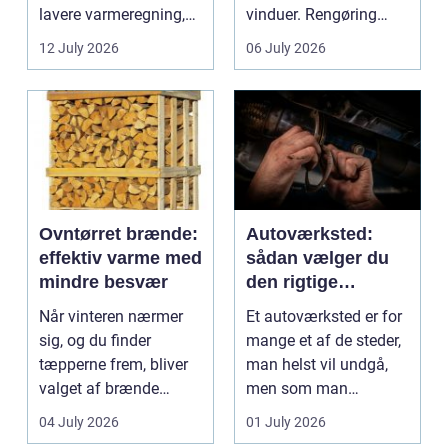
lavere varmeregning,
vinduer. Rengøring
mindre CO2-udslip og
påvirker medarbejder...
12 July 2026
06 July 2026
et s...
Ovntørret brænde:
Autoværksted:
effektiv varme med
sådan vælger du
mindre besvær
den rigtige
mekaniker
Når vinteren nærmer
Et autoværksted er for
sig, og du finder
mange et af de steder,
tæpperne frem, bliver
man helst vil undgå,
valget af brænde
men som man
pludselig vigtigt.
alligevel...
04 July 2026
01 July 2026
Mang...