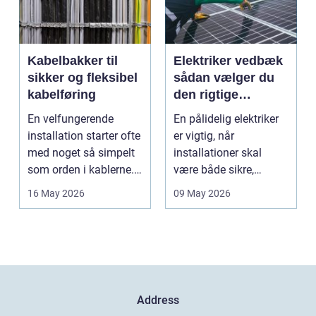
Kabelbakker til
Elektriker vedbæk
sikker og fleksibel
sådan vælger du
kabelføring
den rigtige
fagmand
En velfungerende
En pålidelig elektriker
installation starter ofte
er vigtig, når
med noget så simpelt
installationer skal
som orden i kablerne.
være både sikre,
Når strøm-, da...
lovlige og holdbare. I
16 May 2026
09 May 2026
e...
Address