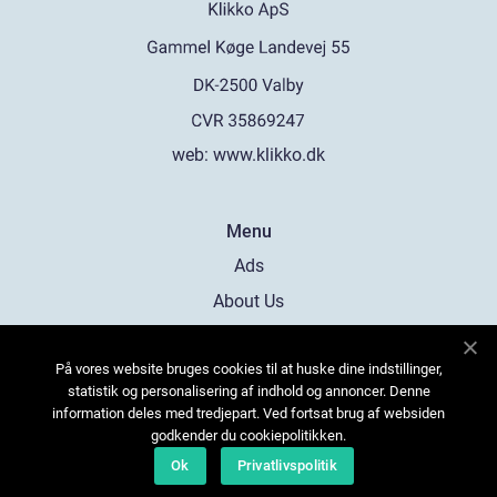
web:
www.klikko.dk
Menu
Ads
About Us
Cookies
På vores website bruges cookies til at huske dine indstillinger,
Contact
statistik og personalisering af indhold og annoncer. Denne
Sitemap
information deles med tredjepart. Ved fortsat brug af websiden
godkender du cookiepolitikken.
Ok
Privatlivspolitik