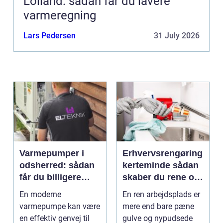
Lolland: sådan får du lavere
varmeregning
Lars Pedersen
31 July 2026
Varmepumper i
Erhvervsrengøring
odsherred: sådan
kerteminde sådan
får du billigere
skaber du rene og
varme og et bedre
trygge rammer på
En moderne
En ren arbejdsplads er
indeklima
arbejdspladsen
varmepumpe kan være
mere end bare pæne
en effektiv genvej til
gulve og nypudsede