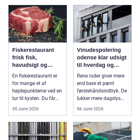
Fiskerestaurant
Vinudespolering
frisk fisk,
odense klar udsigt
havudsigt og
til hverdag og
afslappet
erhverv
En fiskerestaurant er
Rene ruder giver mere
atmosfære
for mange et af
end bare et pænt
højdepunkterne ved en
førstehåndsindtryk. De
tur til kysten. Du får
lukker mere dagslys
friskfanget fisk,...
ind, giver et lett...
30 June 2026
06 June 2026