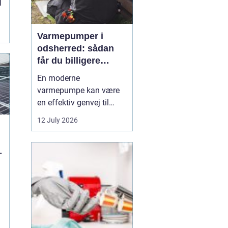
l
Varmepumper i
odsherred: sådan
får du billigere
varme og et bedre
En moderne
indeklima
varmepumpe kan være
en effektiv genvej til
lavere varmeregning,
12 July 2026
mindre CO2-udslip og et
sundere indeklima. I et
område som Odsherred,
hvor mange boliger
stadig opvarmes med
olie, el-radiatorer eller
ældre fyr, kan skiftet til
varmepumpe mæ...