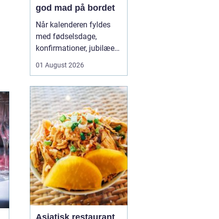
god mad på bordet
Når kalenderen fyldes
med fødselsdage,
konfirmationer, jubilæer
og andre mærkedage,
01 August 2026
kan køkkenet hurtigt
blive et stresspunkt.
Mange vil gerne forkæle
gæsterne med god mad,
men uden at bruge
dagevis på...
Asiatisk restaurant