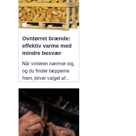
Ovntørret brænde:
effektiv varme med
mindre besvær
Når vinteren nærmer sig,
og du finder tæpperne
frem, bliver valget af
brænde pludselig vigtigt.
Mange oplever stor
forskel på, hvor nemt
brænde antændes, hvor
længe det brænder, og
hvor meget røg det giver.
Her skiller
04 July 2026