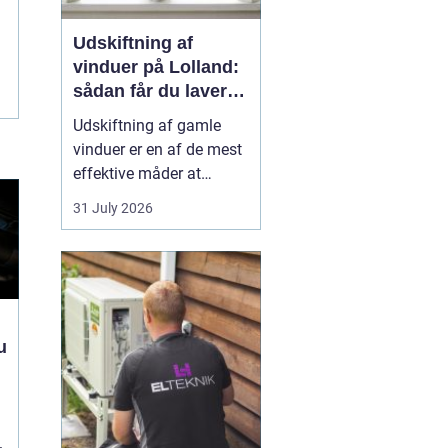
Udskiftning af
vinduer på Lolland:
sådan får du lavere
varmeregning
Udskiftning af gamle
vinduer er en af de mest
effektive måder at
forbedre både komfort,
31 July 2026
indeklima og
energiforbrug i en bolig
på Lolland. Mange huse
i området har stadig
ældre trævinduer med
enkelt- eller termorude...
u