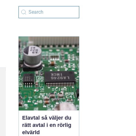
Elavtal så väljer du
rätt avtal i en rörlig
elvärld