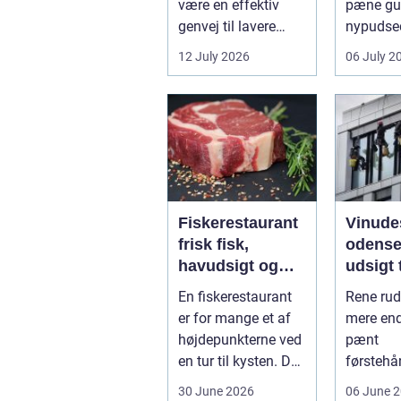
være en effektiv
pæne gu
genvej til lavere
nypudsed
varmeregning,
Rengørin
12 July 2026
06 July 2
mindre CO2-udslip
medarbej
og et s...
Fiskerestaurant
Vinude
frisk fisk,
odense kla
havudsigt og
udsigt t
afslappet
hverda
En fiskerestaurant
Rene rud
atmosfære
erhver
er for mange et af
mere end
højdepunkterne ved
pænt
en tur til kysten. Du
førstehå
får friskfanget
De lukke
30 June 2026
06 June 