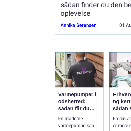
sådan finder du den b
oplevelse
Annika Sørensen
01 A
Varmepumper i
Erhver
odsherred:
ng ker
sådan får du
sådan 
billigere varme
rene o
En moderne
En ren a
og et bedre
rammer
varmepumpe kan
er mere 
indeklima
arbejd