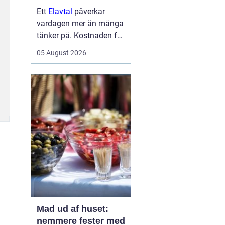
Ett
Elavtal
påverkar
vardagen mer än många
tänker på. Kostnaden för
el syns inte bara på
05 August 2026
fakturan, utan styr också
hur trygg man känner sig
när priserna svänger.
Samtidigt är
elmarknaden svå...
Mad ud af huset:
nemmere fester med