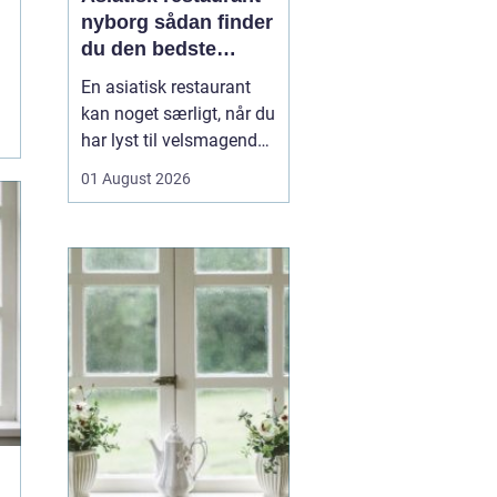
nyborg sådan finder
du den bedste
oplevelse
En asiatisk restaurant
kan noget særligt, når du
har lyst til velsmagende
retter, der både er
01 August 2026
velkendte og alligevel
lidt anderledes end
hverdagsmaden. I
Nyborg og omegn leder
mange efter gode steder,
hvor hele familien kan
spise sig mæt i sushi,
kin...