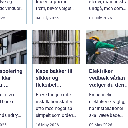
lve og
finder tæpperne
steder, man helst vi
e vinduer.
frem, bliver valget
undgå, men som
g påvirker
af brænde pludselig
man alligevel...
026
04 July 2026
01 July 2026
der...
vigtigt. Mang...
spolering
Kabelbakker til
Elektriker
r
sikker og
vedbæk sådan
il
fleksibel
vælger du den
g og
kabelføring
rigtige fagmand
er giver
En velfungerende
En pålidelig
v
 bare et
installation starter
elektriker er vigtig,
ofte med noget så
når installationer
ndsindtryk.
simpelt som orden i
skal være både
r mere
kablerne. Når
sikre, lovlige og
2026
16 May 2026
09 May 2026