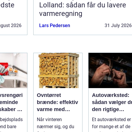
edste
Lolland: sådan får du lavere
varmeregning
ugust 2026
Lars Pedersen
31 July 2026
vsrengøri
Ovntørret
Autoværksted:
teminde
brænde: effektiv
sådan vælger d
skaber du
varme med
den rigtige
g trygge
mindre besvær
mekaniker
rbejdsplads
Når vinteren
Et autoværksted er
 på
end bare
nærmer sig, og du
for mange et af de
spladsen