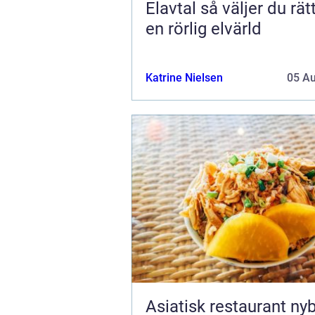
Elavtal så väljer du rätt avtal i
en rörlig elvärld
Katrine Nielsen
05 A
Asiatisk restaurant ny