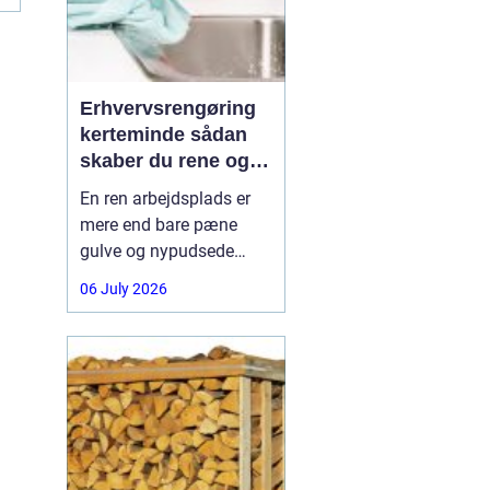
Erhvervsrengøring
kerteminde sådan
skaber du rene og
trygge rammer på
En ren arbejdsplads er
arbejdspladsen
mere end bare pæne
gulve og nypudsede
vinduer. Rengøring
06 July 2026
påvirker medarbejdernes
trivsel, kundernes
førstehåndsindtryk og
virksomhedens samlede
udtryk. I Kerteminde og
omegn vælger mange
virksomheder derfor
professionel