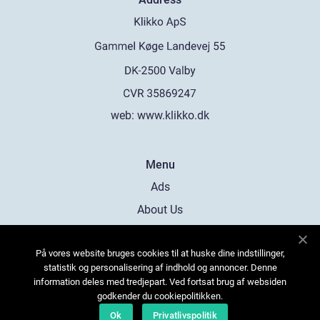
web:
www.klikko.dk
Menu
Ads
About Us
Cookies
På vores website bruges cookies til at huske dine indstillinger,
Contact
statistik og personalisering af indhold og annoncer. Denne
Sitemap
information deles med tredjepart. Ved fortsat brug af websiden
godkender du cookiepolitikken.
Ok
Privatlivspolitik