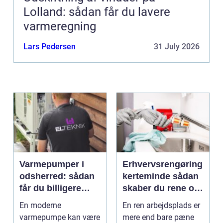
Lolland: sådan får du lavere
varmeregning
Lars Pedersen
31 July 2026
Varmepumper i
Erhvervsrengøring
odsherred: sådan
kerteminde sådan
får du billigere
skaber du rene og
varme og et bedre
trygge rammer på
En moderne
En ren arbejdsplads er
indeklima
arbejdspladsen
varmepumpe kan være
mere end bare pæne