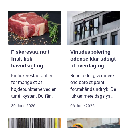
Mang...
Fiskerestaurant
Vinudespolering
frisk fisk,
odense klar udsigt
havudsigt og
til hverdag og
afslappet
erhverv
En fiskerestaurant er
Rene ruder giver mere
atmosfære
for mange et af
end bare et pænt
højdepunkterne ved en
førstehåndsindtryk. De
tur til kysten. Du får
lukker mere dagslys
friskfanget fisk,...
ind, giver et lett...
30 June 2026
06 June 2026