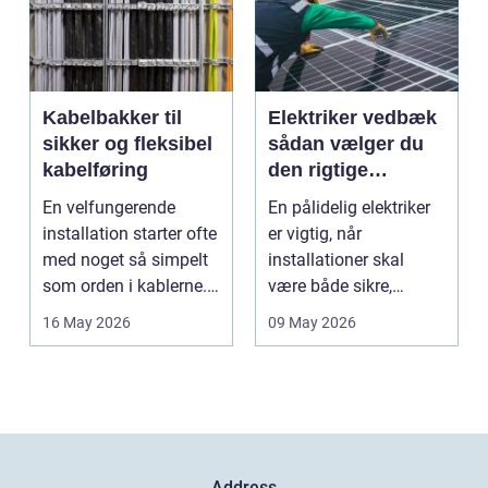
Kabelbakker til
Elektriker vedbæk
sikker og fleksibel
sådan vælger du
kabelføring
den rigtige
fagmand
En velfungerende
En pålidelig elektriker
installation starter ofte
er vigtig, når
med noget så simpelt
installationer skal
som orden i kablerne.
være både sikre,
Når strøm-, da...
lovlige og holdbare. I
16 May 2026
09 May 2026
e...
Address