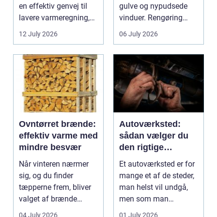
en effektiv genvej til
gulve og nypudsede
lavere varmeregning,
vinduer. Rengøring
mindre CO2-udslip og
påvirker medarbejder...
12 July 2026
06 July 2026
et s...
Ovntørret brænde:
Autoværksted:
effektiv varme med
sådan vælger du
mindre besvær
den rigtige
mekaniker
Når vinteren nærmer
Et autoværksted er for
sig, og du finder
mange et af de steder,
tæpperne frem, bliver
man helst vil undgå,
valget af brænde
men som man
pludselig vigtigt.
alligevel...
04 July 2026
01 July 2026