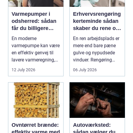
Varmepumper i
Erhvervsrengøring
odsherred: sådan
kerteminde sådan
får du billigere
skaber du rene og
varme og et bedre
trygge rammer på
En moderne
En ren arbejdsplads er
indeklima
arbejdspladsen
varmepumpe kan være
mere end bare pæne
en effektiv genvej til
gulve og nypudsede
lavere varmeregning,
vinduer. Rengøring
mindre CO2-udslip og
påvirker medarbejder...
12 July 2026
06 July 2026
et s...
Ovntørret brænde:
Autoværksted:
effektiv varme med
sådan vælger du