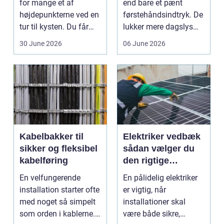
for mange et af
end bare et pænt
højdepunkterne ved en
førstehåndsindtryk. De
tur til kysten. Du får
lukker mere dagslys
friskfanget fisk,...
ind, giver et lett...
30 June 2026
06 June 2026
Kabelbakker til
Elektriker vedbæk
sikker og fleksibel
sådan vælger du
kabelføring
den rigtige
fagmand
En velfungerende
En pålidelig elektriker
installation starter ofte
er vigtig, når
med noget så simpelt
installationer skal
som orden i kablerne.
være både sikre,