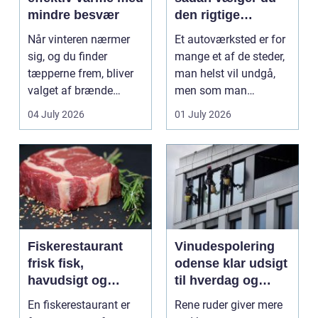
mindre besvær
den rigtige
mekaniker
Når vinteren nærmer
Et autoværksted er for
sig, og du finder
mange et af de steder,
tæpperne frem, bliver
man helst vil undgå,
valget af brænde
men som man
pludselig vigtigt.
alligevel...
04 July 2026
01 July 2026
Mang...
Fiskerestaurant
Vinudespolering
frisk fisk,
odense klar udsigt
havudsigt og
til hverdag og
afslappet
erhverv
En fiskerestaurant er
Rene ruder giver mere
atmosfære