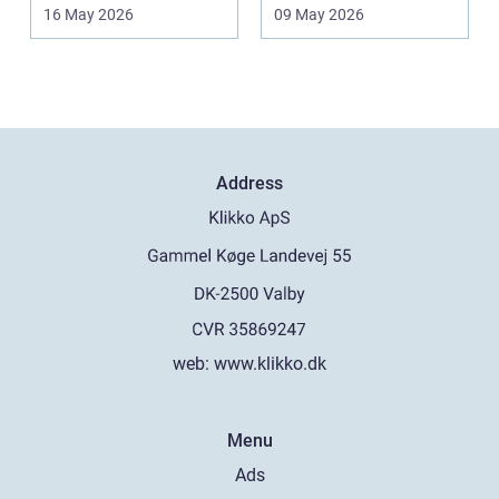
Når strøm-, da...
lovlige og holdbare. I
16 May 2026
09 May 2026
e...
Address
web:
www.klikko.dk
Menu
Ads