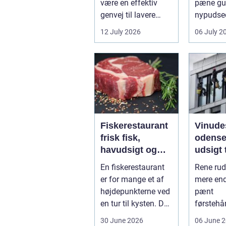
være en effektiv
pæne gu
genvej til lavere
nypudsed
varmeregning,
Rengørin
12 July 2026
06 July 2
mindre CO2-udslip
medarbej
og et s...
Fiskerestaurant
Vinude
frisk fisk,
odense kla
havudsigt og
udsigt t
afslappet
hverda
En fiskerestaurant
Rene rud
atmosfære
erhver
er for mange et af
mere end
højdepunkterne ved
pænt
en tur til kysten. Du
førstehå
får friskfanget
De lukke
30 June 2026
06 June 