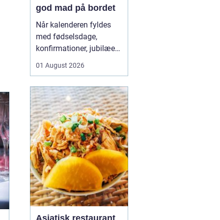
god mad på bordet
Når kalenderen fyldes
med fødselsdage,
konfirmationer, jubilæer
og andre mærkedage,
01 August 2026
kan køkkenet hurtigt
blive et stresspunkt.
Mange vil gerne forkæle
gæsterne med god mad,
men uden at bruge
dagevis på...
Asiatisk restaurant