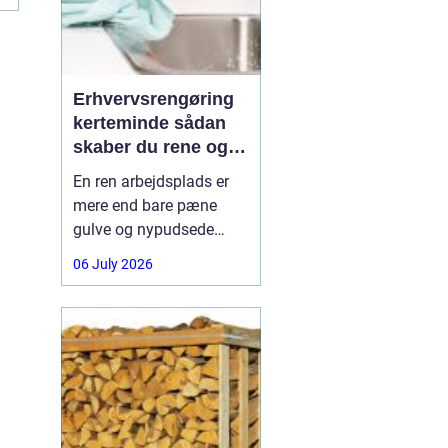
Erhvervsrengøring
kerteminde sådan
skaber du rene og
trygge rammer på
En ren arbejdsplads er
arbejdspladsen
mere end bare pæne
gulve og nypudsede
vinduer. Rengøring
06 July 2026
påvirker medarbejdernes
trivsel, kundernes
førstehåndsindtryk og
virksomhedens samlede
udtryk. I Kerteminde og
omegn vælger mange
virksomheder derfor
professionel