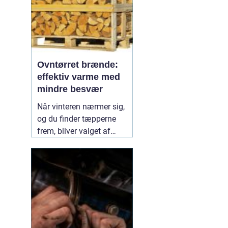
Ovntørret brænde:
effektiv varme med
mindre besvær
Når vinteren nærmer sig,
og du finder tæpperne
frem, bliver valget af
brænde pludselig vigtigt.
Mange oplever stor
forskel på, hvor nemt
brænde antændes, hvor
længe det brænder, og
hvor meget røg det giver.
Her skiller
04 July 2026