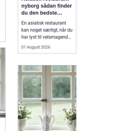
nyborg sådan finder
du den bedste
oplevelse
En asiatisk restaurant
kan noget særligt, når du
har lyst til velsmagende
retter, der både er
01 August 2026
velkendte og alligevel
lidt anderledes end
hverdagsmaden. I
Nyborg og omegn leder
mange efter gode steder,
hvor hele familien kan
spise sig mæt i sushi,
kin...