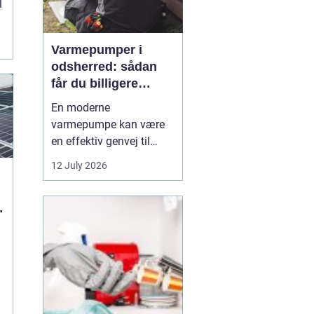
l
Varmepumper i
odsherred: sådan
får du billigere
varme og et bedre
En moderne
indeklima
varmepumpe kan være
en effektiv genvej til
lavere varmeregning,
12 July 2026
mindre CO2-udslip og et
sundere indeklima. I et
område som Odsherred,
hvor mange boliger
stadig opvarmes med
olie, el-radiatorer eller
ældre fyr, kan skiftet til
varmepumpe mæ...