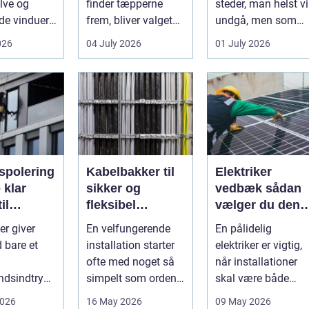
lve og
finder tæpperne
steder, man helst vi
e vinduer.
frem, bliver valget
undgå, men som
g påvirker
af brænde pludselig
man alligevel...
026
04 July 2026
01 July 2026
der...
vigtigt. Mang...
spolering
Kabelbakker til
Elektriker
r
sikker og
vedbæk sådan
il
fleksibel
vælger du den
g og
kabelføring
rigtige fagmand
er giver
En velfungerende
En pålidelig
v
 bare et
installation starter
elektriker er vigtig,
ofte med noget så
når installationer
ndsindtryk.
simpelt som orden i
skal være både
r mere
kablerne. Når
sikre, lovlige og
2026
16 May 2026
09 May 2026