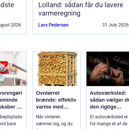
edste
Lolland: sådan får du lavere
varmeregning
ugust 2026
Lars Pedersen
31 July 2026
vsrengøri
Ovntørret
Autoværksted:
teminde
brænde: effektiv
sådan vælger d
skaber du
varme med
den rigtige
g trygge
mindre besvær
mekaniker
rbejdsplads
Når vinteren
Et autoværksted er
 på
end bare
nærmer sig, og du
for mange et af de
spladsen