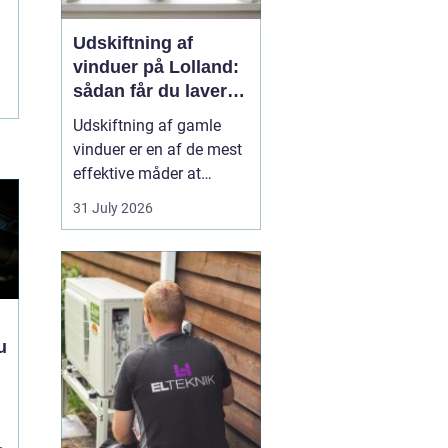
Udskiftning af
vinduer på Lolland:
sådan får du lavere
varmeregning
Udskiftning af gamle
vinduer er en af de mest
effektive måder at
forbedre både komfort,
31 July 2026
indeklima og
energiforbrug i en bolig
på Lolland. Mange huse
i området har stadig
ældre trævinduer med
enkelt- eller termorude...
u