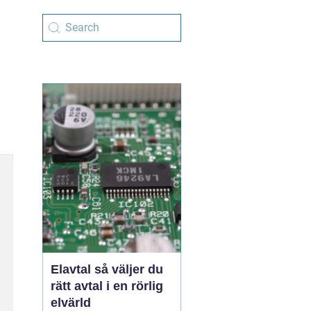
Elavtal så väljer du
rätt avtal i en rörlig
elvärld