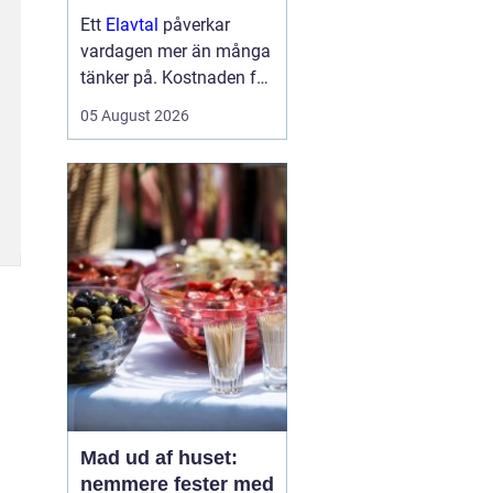
Ett
Elavtal
påverkar
vardagen mer än många
tänker på. Kostnaden för
el syns inte bara på
05 August 2026
fakturan, utan styr också
hur trygg man känner sig
när priserna svänger.
Samtidigt är
elmarknaden svå...
Mad ud af huset:
nemmere fester med