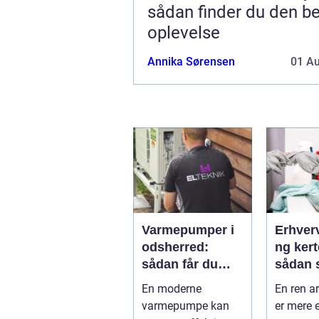
sådan finder du den b
oplevelse
Annika Sørensen
01 A
Varmepumper i
Erhver
odsherred:
ng ker
sådan får du
sådan 
billigere varme
rene o
En moderne
En ren a
og et bedre
rammer
varmepumpe kan
er mere 
indeklima
arbejd