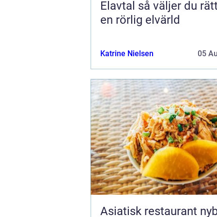
Elavtal så väljer du rätt avtal i
en rörlig elvärld
Katrine Nielsen
05 A
Asiatisk restaurant ny