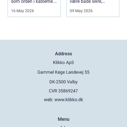
som orden i kablerne.
være både sikre,
Når strøm-, da...
lovlige og holdbare. I
16 May 2026
09 May 2026
e...
Address
web:
www.klikko.dk
Menu