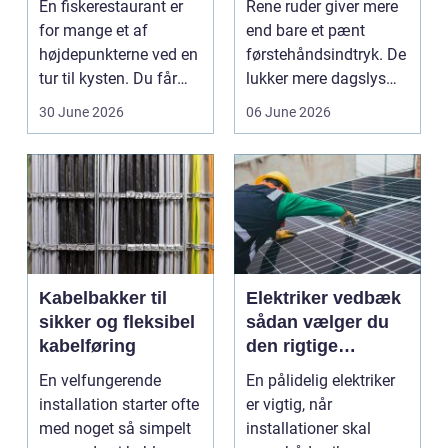
En fiskerestaurant er
Rene ruder giver mere
atmosfære
for mange et af
end bare et pænt
højdepunkterne ved en
førstehåndsindtryk. De
tur til kysten. Du får
lukker mere dagslys
friskfanget fisk,...
ind, giver et lett...
30 June 2026
06 June 2026
Kabelbakker til
Elektriker vedbæk
sikker og fleksibel
sådan vælger du
kabelføring
den rigtige
fagmand
En velfungerende
En pålidelig elektriker
installation starter ofte
er vigtig, når
med noget så simpelt
installationer skal