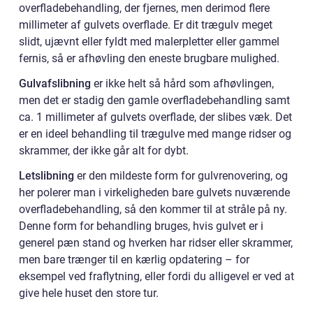
overfladebehandling, der fjernes, men derimod flere
millimeter af gulvets overflade. Er dit trægulv meget
slidt, ujævnt eller fyldt med malerpletter eller gammel
fernis, så er afhøvling den eneste brugbare mulighed.
Gulvafslibning
er ikke helt så hård som afhøvlingen,
men det er stadig den gamle overfladebehandling samt
ca. 1 millimeter af gulvets overflade, der slibes væk. Det
er en ideel behandling til trægulve med mange ridser og
skrammer, der ikke går alt for dybt.
Letslibning
er den mildeste form for gulvrenovering, og
her polerer man i virkeligheden bare gulvets nuværende
overfladebehandling, så den kommer til at stråle på ny.
Denne form for behandling bruges, hvis gulvet er i
generel pæn stand og hverken har ridser eller skrammer,
men bare trænger til en kærlig opdatering – for
eksempel ved fraflytning, eller fordi du alligevel er ved at
give hele huset den store tur.