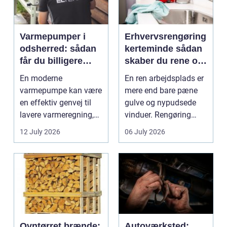
Varmepumper i
Erhvervsrengøring
odsherred: sådan
kerteminde sådan
får du billigere
skaber du rene og
varme og et bedre
trygge rammer på
En moderne
En ren arbejdsplads er
indeklima
arbejdspladsen
varmepumpe kan være
mere end bare pæne
en effektiv genvej til
gulve og nypudsede
lavere varmeregning,
vinduer. Rengøring
mindre CO2-udslip og
påvirker medarbejder...
12 July 2026
06 July 2026
et s...
Ovntørret brænde:
Autoværksted: