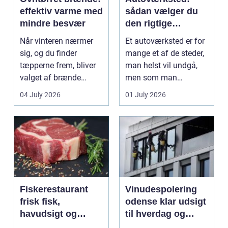
effektiv varme med
sådan vælger du
mindre besvær
den rigtige
mekaniker
Når vinteren nærmer
Et autoværksted er for
sig, og du finder
mange et af de steder,
tæpperne frem, bliver
man helst vil undgå,
valget af brænde
men som man
pludselig vigtigt.
alligevel...
04 July 2026
01 July 2026
Mang...
Fiskerestaurant
Vinudespolering
frisk fisk,
odense klar udsigt
havudsigt og
til hverdag og
afslappet
erhverv