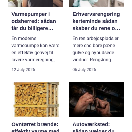
Varmepumper i
Erhvervsrengøring
odsherred: sådan
kerteminde sådan
får du billigere
skaber du rene og
varme og et bedre
trygge rammer på
En moderne
En ren arbejdsplads er
indeklima
arbejdspladsen
varmepumpe kan være
mere end bare pæne
en effektiv genvej til
gulve og nypudsede
lavere varmeregning,
vinduer. Rengøring
mindre CO2-udslip og
påvirker medarbejder...
12 July 2026
06 July 2026
et s...
Ovntørret brænde:
Autoværksted:
effektiv varme med
sådan vælger du