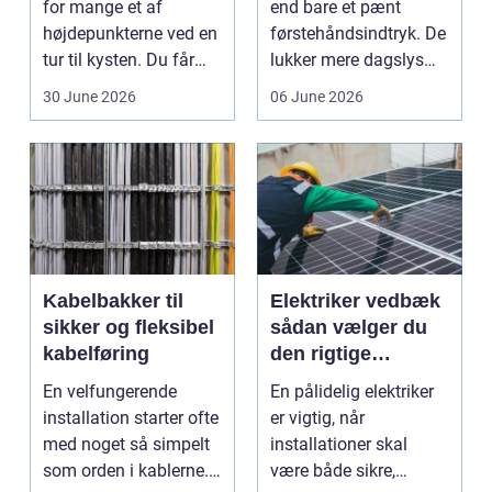
for mange et af
end bare et pænt
højdepunkterne ved en
førstehåndsindtryk. De
tur til kysten. Du får
lukker mere dagslys
friskfanget fisk,...
ind, giver et lett...
30 June 2026
06 June 2026
Kabelbakker til
Elektriker vedbæk
sikker og fleksibel
sådan vælger du
kabelføring
den rigtige
fagmand
En velfungerende
En pålidelig elektriker
installation starter ofte
er vigtig, når
med noget så simpelt
installationer skal
som orden i kablerne.
være både sikre,