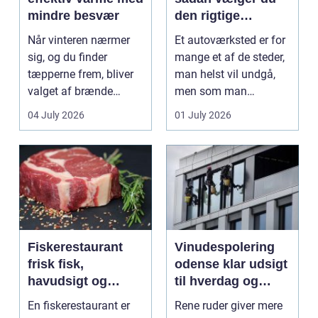
mindre besvær
den rigtige
mekaniker
Når vinteren nærmer
Et autoværksted er for
sig, og du finder
mange et af de steder,
tæpperne frem, bliver
man helst vil undgå,
valget af brænde
men som man
pludselig vigtigt.
alligevel...
04 July 2026
01 July 2026
Mang...
Fiskerestaurant
Vinudespolering
frisk fisk,
odense klar udsigt
havudsigt og
til hverdag og
afslappet
erhverv
En fiskerestaurant er
Rene ruder giver mere
atmosfære