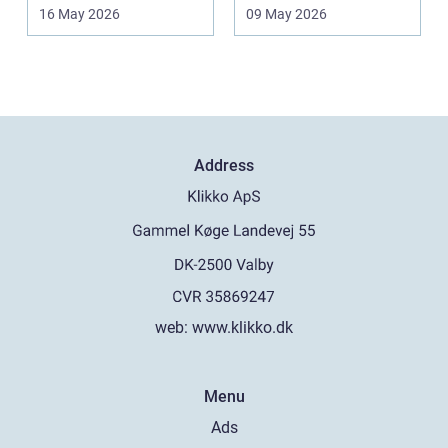
Når strøm-, da...
lovlige og holdbare. I
16 May 2026
09 May 2026
e...
Address
web:
www.klikko.dk
Menu
Ads