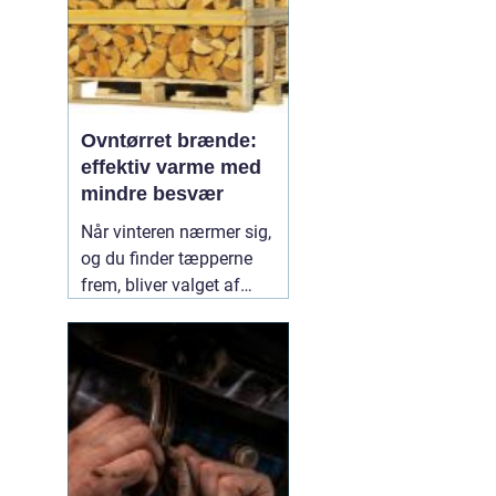
Ovntørret brænde:
effektiv varme med
mindre besvær
Når vinteren nærmer sig,
og du finder tæpperne
frem, bliver valget af
brænde pludselig vigtigt.
Mange oplever stor
forskel på, hvor nemt
brænde antændes, hvor
længe det brænder, og
hvor meget røg det giver.
Her skiller
04 July 2026