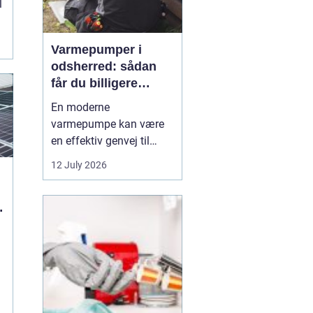
l
Varmepumper i
odsherred: sådan
får du billigere
varme og et bedre
En moderne
indeklima
varmepumpe kan være
en effektiv genvej til
lavere varmeregning,
12 July 2026
mindre CO2-udslip og et
sundere indeklima. I et
område som Odsherred,
hvor mange boliger
stadig opvarmes med
olie, el-radiatorer eller
ældre fyr, kan skiftet til
varmepumpe mæ...