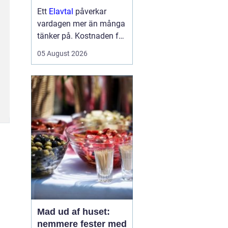
Ett
Elavtal
påverkar
vardagen mer än många
tänker på. Kostnaden för
el syns inte bara på
05 August 2026
fakturan, utan styr också
hur trygg man känner sig
när priserna svänger.
Samtidigt är
elmarknaden svå...
Mad ud af huset:
nemmere fester med