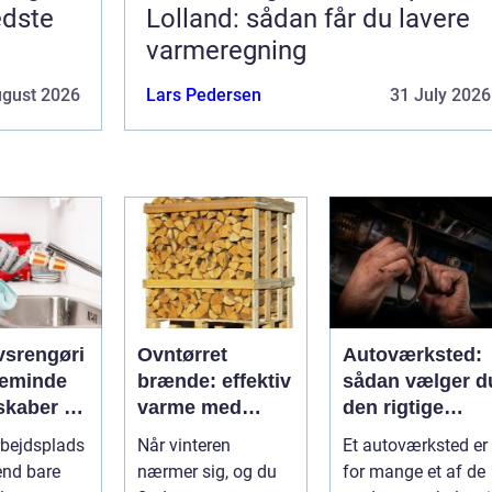
edste
Lolland: sådan får du lavere
varmeregning
ugust 2026
Lars Pedersen
31 July 2026
vsrengøri
Ovntørret
Autoværksted:
teminde
brænde: effektiv
sådan vælger d
skaber du
varme med
den rigtige
g trygge
mindre besvær
mekaniker
rbejdsplads
Når vinteren
Et autoværksted er
 på
end bare
nærmer sig, og du
for mange et af de
spladsen