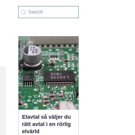
Elavtal så väljer du
rätt avtal i en rörlig
elvärld