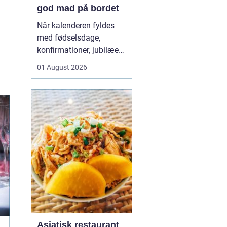
god mad på bordet
Når kalenderen fyldes
med fødselsdage,
konfirmationer, jubilæer
og andre mærkedage,
01 August 2026
kan køkkenet hurtigt
blive et stresspunkt.
Mange vil gerne forkæle
gæsterne med god mad,
men uden at bruge
dagevis på...
Asiatisk restaurant