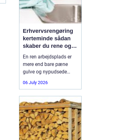
Erhvervsrengøring
kerteminde sådan
skaber du rene og
trygge rammer på
En ren arbejdsplads er
arbejdspladsen
mere end bare pæne
gulve og nypudsede
vinduer. Rengøring
06 July 2026
påvirker medarbejdernes
trivsel, kundernes
førstehåndsindtryk og
virksomhedens samlede
udtryk. I Kerteminde og
omegn vælger mange
virksomheder derfor
professionel