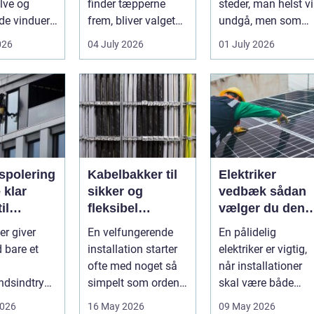
lve og
finder tæpperne
steder, man helst vi
e vinduer.
frem, bliver valget
undgå, men som
g påvirker
af brænde pludselig
man alligevel...
026
04 July 2026
01 July 2026
der...
vigtigt. Mang...
spolering
Kabelbakker til
Elektriker
r
sikker og
vedbæk sådan
il
fleksibel
vælger du den
g og
kabelføring
rigtige fagmand
er giver
En velfungerende
En pålidelig
v
 bare et
installation starter
elektriker er vigtig,
ofte med noget så
når installationer
ndsindtryk.
simpelt som orden i
skal være både
r mere
kablerne. Når
sikre, lovlige og
2026
16 May 2026
09 May 2026