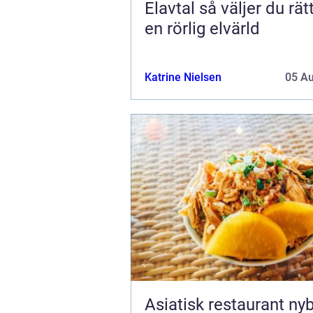
Elavtal så väljer du rätt avtal i
en rörlig elvärld
Katrine Nielsen
05 A
Asiatisk restaurant ny