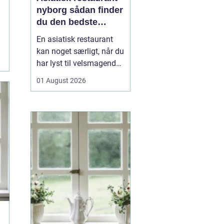
nyborg sådan finder
du den bedste
oplevelse
En asiatisk restaurant
kan noget særligt, når du
har lyst til velsmagende
retter, der både er
01 August 2026
velkendte og alligevel
lidt anderledes end
hverdagsmaden. I
Nyborg og omegn leder
mange efter gode steder,
hvor hele familien kan
spise sig mæt i sushi,
kin...