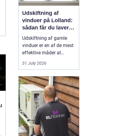
Udskiftning af
vinduer på Lolland:
sådan får du lavere
varmeregning
Udskiftning af gamle
vinduer er en af de mest
effektive måder at
forbedre både komfort,
31 July 2026
indeklima og
energiforbrug i en bolig
på Lolland. Mange huse
i området har stadig
ældre trævinduer med
enkelt- eller termorude...
u