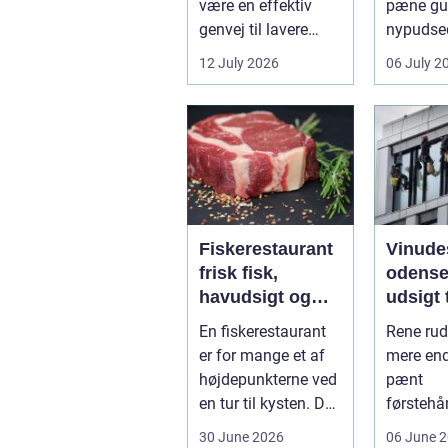
være en effektiv
pæne gu
genvej til lavere
nypudsed
varmeregning,
Rengørin
12 July 2026
06 July 2
mindre CO2-udslip
medarbej
og et s...
Fiskerestaurant
Vinude
frisk fisk,
odense kla
havudsigt og
udsigt t
afslappet
hverda
En fiskerestaurant
Rene rud
atmosfære
erhver
er for mange et af
mere end
højdepunkterne ved
pænt
en tur til kysten. Du
førstehå
får friskfanget
De lukke
30 June 2026
06 June 