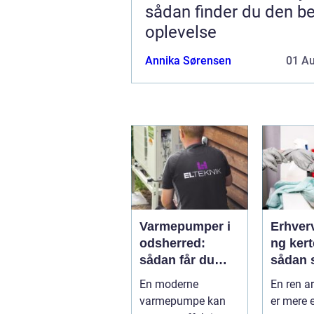
sådan finder du den b
oplevelse
Annika Sørensen
01 A
Varmepumper i
Erhver
odsherred:
ng ker
sådan får du
sådan 
billigere varme
rene o
En moderne
En ren a
og et bedre
rammer
varmepumpe kan
er mere 
indeklima
arbejd