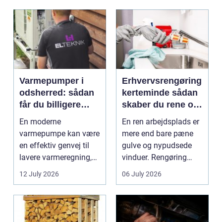
Varmepumper i
Erhvervsrengøring
odsherred: sådan
kerteminde sådan
får du billigere
skaber du rene og
varme og et bedre
trygge rammer på
En moderne
En ren arbejdsplads er
indeklima
arbejdspladsen
varmepumpe kan være
mere end bare pæne
en effektiv genvej til
gulve og nypudsede
lavere varmeregning,
vinduer. Rengøring
mindre CO2-udslip og
påvirker medarbejder...
12 July 2026
06 July 2026
et s...