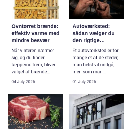
Ovntørret brænde:
Autoværksted:
effektiv varme med
sådan vælger du
mindre besvær
den rigtige
mekaniker
Når vinteren nærmer
Et autoværksted er for
sig, og du finder
mange et af de steder,
tæpperne frem, bliver
man helst vil undgå,
valget af brænde
men som man
pludselig vigtigt.
alligevel...
04 July 2026
01 July 2026
Mang...