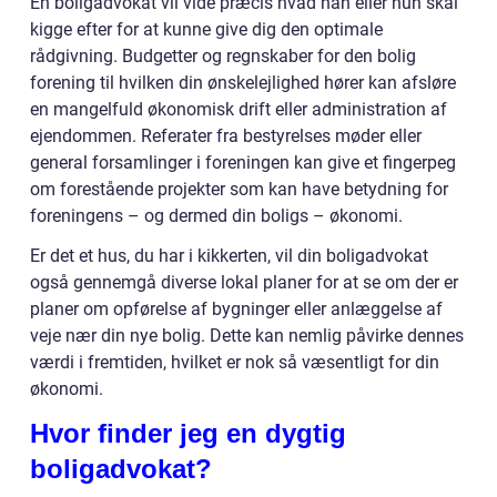
En boligadvokat vil vide præcis hvad han eller hun skal
kigge efter for at kunne give dig den optimale
rådgivning. Budgetter og regnskaber for den bolig
forening til hvilken din ønskelejlighed hører kan afsløre
en mangelfuld økonomisk drift eller administration af
ejendommen. Referater fra bestyrelses møder eller
general forsamlinger i foreningen kan give et fingerpeg
om forestående projekter som kan have betydning for
foreningens – og dermed din boligs – økonomi.
Er det et hus, du har i kikkerten, vil din boligadvokat
også gennemgå diverse lokal planer for at se om der er
planer om opførelse af bygninger eller anlæggelse af
veje nær din nye bolig. Dette kan nemlig påvirke dennes
værdi i fremtiden, hvilket er nok så væsentligt for din
økonomi.
Hvor finder jeg en dygtig
boligadvokat?