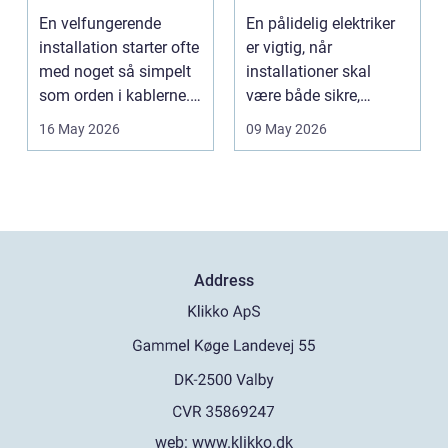
fagmand
En velfungerende
En pålidelig elektriker
installation starter ofte
er vigtig, når
med noget så simpelt
installationer skal
som orden i kablerne.
være både sikre,
Når strøm-, da...
lovlige og holdbare. I
16 May 2026
09 May 2026
e...
Address
web:
www.klikko.dk