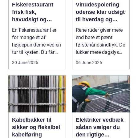
Fiskerestaurant
Vinudespolering
frisk fisk,
odense klar udsigt
havudsigt og
til hverdag og
afslappet
erhverv
En fiskerestaurant er
Rene ruder giver mere
atmosfære
for mange et af
end bare et pænt
højdepunkterne ved en
førstehåndsindtryk. De
tur til kysten. Du får
lukker mere dagslys
friskfanget fisk,...
ind, giver et lett...
30 June 2026
06 June 2026
Kabelbakker til
Elektriker vedbæk
sikker og fleksibel
sådan vælger du
kabelføring
den rigtige