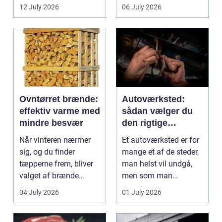
mindre CO2-udslip og
påvirker medarbejder...
12 July 2026
06 July 2026
et s...
Ovntørret brænde:
Autoværksted:
effektiv varme med
sådan vælger du
mindre besvær
den rigtige
mekaniker
Når vinteren nærmer
Et autoværksted er for
sig, og du finder
mange et af de steder,
tæpperne frem, bliver
man helst vil undgå,
valget af brænde
men som man
pludselig vigtigt.
alligevel...
04 July 2026
01 July 2026
Mang...