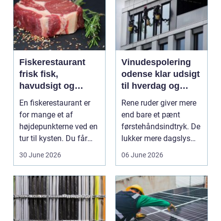
Fiskerestaurant
Vinudespolering
frisk fisk,
odense klar udsigt
havudsigt og
til hverdag og
afslappet
erhverv
En fiskerestaurant er
Rene ruder giver mere
atmosfære
for mange et af
end bare et pænt
højdepunkterne ved en
førstehåndsindtryk. De
tur til kysten. Du får
lukker mere dagslys
friskfanget fisk,...
ind, giver et lett...
30 June 2026
06 June 2026