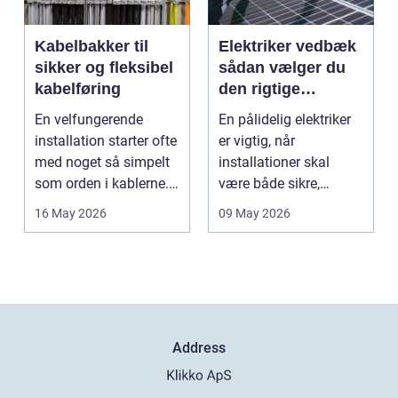
Kabelbakker til
Elektriker vedbæk
sikker og fleksibel
sådan vælger du
kabelføring
den rigtige
fagmand
En velfungerende
En pålidelig elektriker
installation starter ofte
er vigtig, når
med noget så simpelt
installationer skal
som orden i kablerne.
være både sikre,
Når strøm-, da...
lovlige og holdbare. I
16 May 2026
09 May 2026
e...
Address