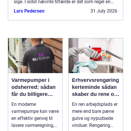
sige. I sidst nævnte tilfælde er det som regel en
autoriseret VVS installatør, du skal have fat på –
Lars Pedersen
31 July 2026
og ...
Varmepumper i
Erhvervsrengøring
odsherred: sådan
kerteminde sådan
får du billigere
skaber du rene og
varme og et bedre
trygge rammer på
En moderne
En ren arbejdsplads er
indeklima
arbejdspladsen
varmepumpe kan være
mere end bare pæne
en effektiv genvej til
gulve og nypudsede
lavere varmeregning,
vinduer. Rengøring