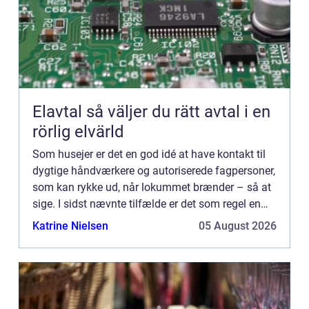
Elavtal så väljer du rätt avtal i en
rörlig elvärld
Som husejer er det en god idé at have kontakt til
dygtige håndværkere og autoriserede fagpersoner,
som kan rykke ud, når lokummet brænder – så at
sige. I sidst nævnte tilfælde er det som regel en
autoriseret VVS installatør, du skal have fat på –
Katrine Nielsen
05 August 2026
og ...