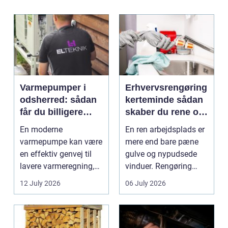
Varmepumper i
Erhvervsrengøring
odsherred: sådan
kerteminde sådan
får du billigere
skaber du rene og
varme og et bedre
trygge rammer på
En moderne
En ren arbejdsplads er
indeklima
arbejdspladsen
varmepumpe kan være
mere end bare pæne
en effektiv genvej til
gulve og nypudsede
lavere varmeregning,
vinduer. Rengøring
mindre CO2-udslip og
påvirker medarbejder...
12 July 2026
06 July 2026
et s...