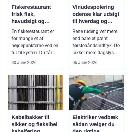
Fiskerestaurant
Vinudespolering
frisk fisk,
odense klar udsigt
havudsigt og
til hverdag og
afslappet
erhverv
En fiskerestaurant er
Rene ruder giver mere
atmosfære
for mange et af
end bare et pænt
højdepunkterne ved en
førstehåndsindtryk. De
tur til kysten. Du får
lukker mere dagslys
friskfanget fisk,...
ind, giver et lett...
30 June 2026
06 June 2026
Kabelbakker til
Elektriker vedbæk
sikker og fleksibel
sådan vælger du
kabelføring
den rigtige