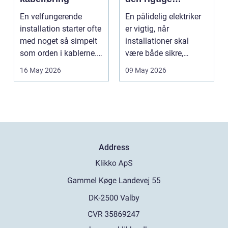
fagmand
En velfungerende
En pålidelig elektriker
installation starter ofte
er vigtig, når
med noget så simpelt
installationer skal
som orden i kablerne.
være både sikre,
Når strøm-, da...
lovlige og holdbare. I
16 May 2026
09 May 2026
e...
Address