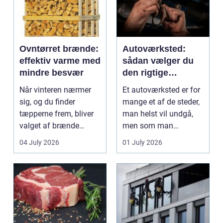
Ovntørret brænde:
Autoværksted:
effektiv varme med
sådan vælger du
mindre besvær
den rigtige
mekaniker
Når vinteren nærmer
Et autoværksted er for
sig, og du finder
mange et af de steder,
tæpperne frem, bliver
man helst vil undgå,
valget af brænde
men som man
pludselig vigtigt.
alligevel...
04 July 2026
01 July 2026
Mang...