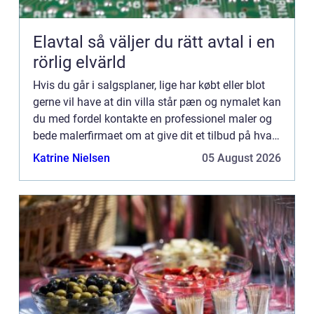
Elavtal så väljer du rätt avtal i en
rörlig elvärld
Hvis du går i salgsplaner, lige har købt eller blot
gerne vil have at din villa står pæn og nymalet kan
du med fordel kontakte en professionel maler og
bede malerfirmaet om at give dit et tilbud på hvad
det vil koste at få malet. Husk at sikre dig at...
Katrine Nielsen
05 August 2026