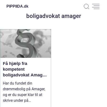
PIPPIIDA.
dk
boligadvokat amager
Få hjælp fra
kompetent
boligadvokat Amager,
når du skal købe bolig
Har du fundet din
drømmebolig på Amager,
og er du super klar til at
skrive under på
købsaftalen? Føl...