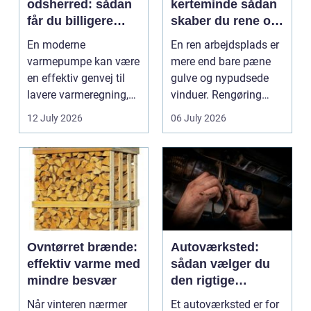
odsherred: sådan
kerteminde sådan
får du billigere
skaber du rene og
varme og et bedre
trygge rammer på
En moderne
En ren arbejdsplads er
indeklima
arbejdspladsen
varmepumpe kan være
mere end bare pæne
en effektiv genvej til
gulve og nypudsede
lavere varmeregning,
vinduer. Rengøring
mindre CO2-udslip og
påvirker medarbejder...
12 July 2026
06 July 2026
et s...
Ovntørret brænde:
Autoværksted:
effektiv varme med
sådan vælger du
mindre besvær
den rigtige
mekaniker
Når vinteren nærmer
Et autoværksted er for