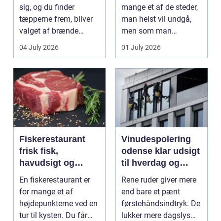
sig, og du finder
mange et af de steder,
tæpperne frem, bliver
man helst vil undgå,
valget af brænde
men som man
pludselig vigtigt.
alligevel...
04 July 2026
01 July 2026
Mang...
Fiskerestaurant
Vinudespolering
frisk fisk,
odense klar udsigt
havudsigt og
til hverdag og
afslappet
erhverv
En fiskerestaurant er
Rene ruder giver mere
atmosfære
for mange et af
end bare et pænt
højdepunkterne ved en
førstehåndsindtryk. De
tur til kysten. Du får
lukker mere dagslys