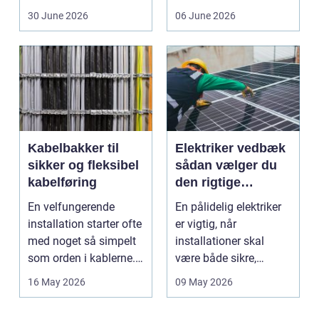
friskfanget fisk,...
ind, giver et lett...
30 June 2026
06 June 2026
Kabelbakker til
Elektriker vedbæk
sikker og fleksibel
sådan vælger du
kabelføring
den rigtige
fagmand
En velfungerende
En pålidelig elektriker
installation starter ofte
er vigtig, når
med noget så simpelt
installationer skal
som orden i kablerne.
være både sikre,
Når strøm-, da...
lovlige og holdbare. I
16 May 2026
09 May 2026
e...