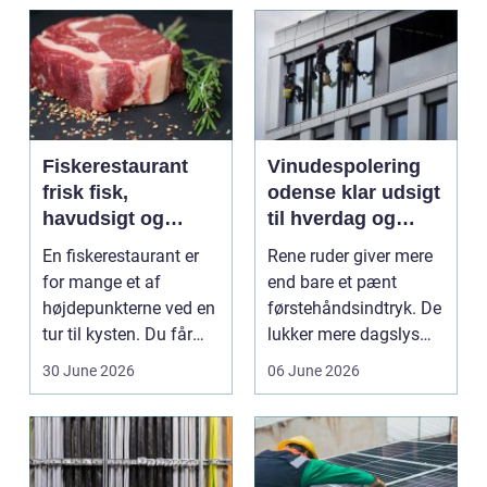
Fiskerestaurant
Vinudespolering
frisk fisk,
odense klar udsigt
havudsigt og
til hverdag og
afslappet
erhverv
En fiskerestaurant er
Rene ruder giver mere
atmosfære
for mange et af
end bare et pænt
højdepunkterne ved en
førstehåndsindtryk. De
tur til kysten. Du får
lukker mere dagslys
friskfanget fisk,...
ind, giver et lett...
30 June 2026
06 June 2026