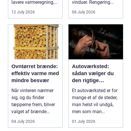
lavere varmeregning,
vinduer. Rengøring
mindre CO2-udslip og
påvirker medarbejder...
12 July 2026
06 July 2026
et s...
Ovntørret brænde:
Autoværksted:
effektiv varme med
sådan vælger du
mindre besvær
den rigtige
mekaniker
Når vinteren nærmer
Et autoværksted er for
sig, og du finder
mange et af de steder,
tæpperne frem, bliver
man helst vil undgå,
valget af brænde
men som man
pludselig vigtigt.
alligevel...
04 July 2026
01 July 2026
Mang...