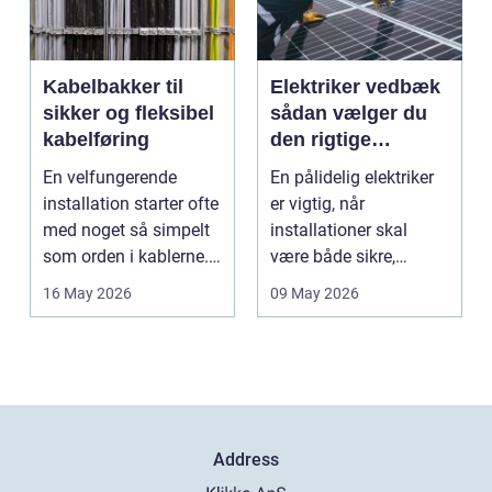
Kabelbakker til
Elektriker vedbæk
sikker og fleksibel
sådan vælger du
kabelføring
den rigtige
fagmand
En velfungerende
En pålidelig elektriker
installation starter ofte
er vigtig, når
med noget så simpelt
installationer skal
som orden i kablerne.
være både sikre,
Når strøm-, da...
lovlige og holdbare. I
16 May 2026
09 May 2026
e...
Address