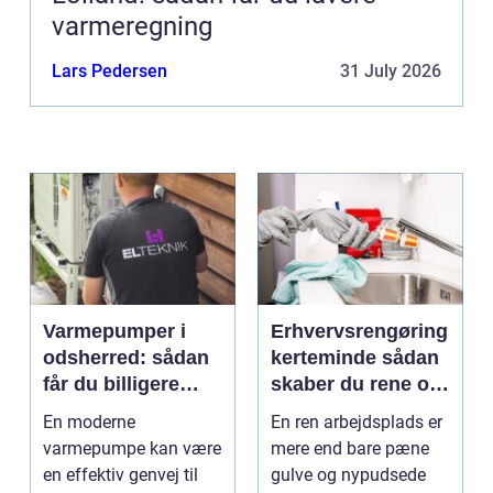
varmeregning
Lars Pedersen
31 July 2026
Varmepumper i
Erhvervsrengøring
odsherred: sådan
kerteminde sådan
får du billigere
skaber du rene og
varme og et bedre
trygge rammer på
En moderne
En ren arbejdsplads er
indeklima
arbejdspladsen
varmepumpe kan være
mere end bare pæne
en effektiv genvej til
gulve og nypudsede