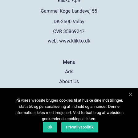
web:
www.klikko.dk
Menu
Ads
About Us
Cookies
På vores website bruges cookies til at huske dine indstillinger,
Contact
statistik og personalisering af indhold og annoncer. Denne
Sitemap
information deles med tredjepart. Ved fortsat brug af websiden
godkender du cookiepolitikken.
Ok
Privatlivspolitik