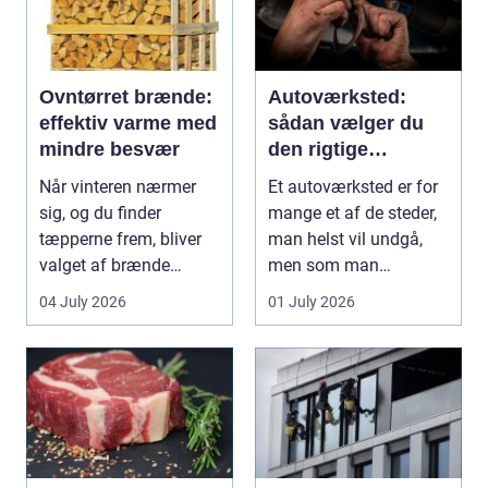
Ovntørret brænde:
Autoværksted:
effektiv varme med
sådan vælger du
mindre besvær
den rigtige
mekaniker
Når vinteren nærmer
Et autoværksted er for
sig, og du finder
mange et af de steder,
tæpperne frem, bliver
man helst vil undgå,
valget af brænde
men som man
pludselig vigtigt.
alligevel...
04 July 2026
01 July 2026
Mang...