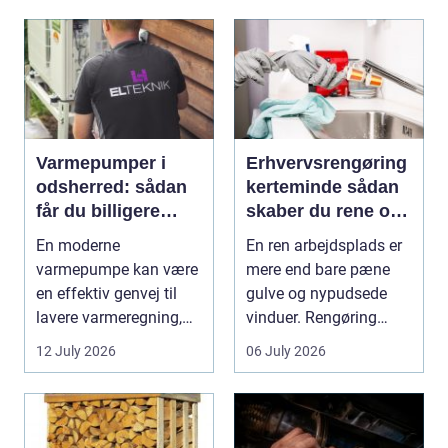
Varmepumper i
Erhvervsrengøring
odsherred: sådan
kerteminde sådan
får du billigere
skaber du rene og
varme og et bedre
trygge rammer på
En moderne
En ren arbejdsplads er
indeklima
arbejdspladsen
varmepumpe kan være
mere end bare pæne
en effektiv genvej til
gulve og nypudsede
lavere varmeregning,
vinduer. Rengøring
mindre CO2-udslip og
påvirker medarbejder...
12 July 2026
06 July 2026
et s...