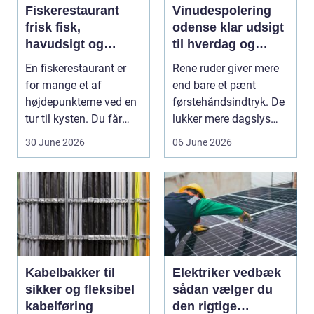
Fiskerestaurant
Vinudespolering
frisk fisk,
odense klar udsigt
havudsigt og
til hverdag og
afslappet
erhverv
En fiskerestaurant er
Rene ruder giver mere
atmosfære
for mange et af
end bare et pænt
højdepunkterne ved en
førstehåndsindtryk. De
tur til kysten. Du får
lukker mere dagslys
friskfanget fisk,...
ind, giver et lett...
30 June 2026
06 June 2026
Kabelbakker til
Elektriker vedbæk
sikker og fleksibel
sådan vælger du
kabelføring
den rigtige