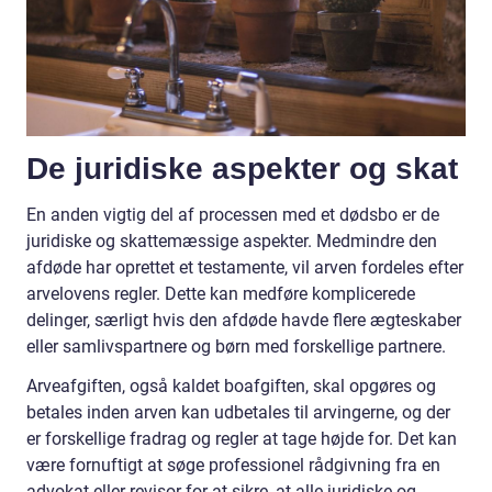
De juridiske aspekter og skat
En anden vigtig del af processen med et dødsbo er de
juridiske og skattemæssige aspekter. Medmindre den
afdøde har oprettet et testamente, vil arven fordeles efter
arvelovens regler. Dette kan medføre komplicerede
delinger, særligt hvis den afdøde havde flere ægteskaber
eller samlivspartnere og børn med forskellige partnere.
Arveafgiften, også kaldet boafgiften, skal opgøres og
betales inden arven kan udbetales til arvingerne, og der
er forskellige fradrag og regler at tage højde for. Det kan
være fornuftigt at søge professionel rådgivning fra en
advokat eller revisor for at sikre, at alle juridiske og