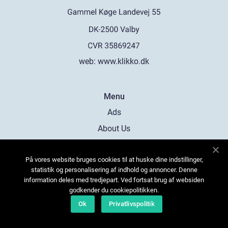
web:
www.klikko.dk
Menu
Ads
About Us
Cookies
På vores website bruges cookies til at huske dine indstillinger,
Contact
statistik og personalisering af indhold og annoncer. Denne
Sitemap
information deles med tredjepart. Ved fortsat brug af websiden
godkender du cookiepolitikken.
Ok
Privatlivspolitik