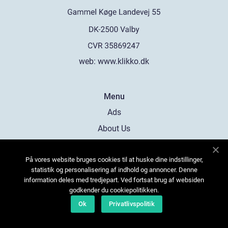
web:
www.klikko.dk
Menu
Ads
About Us
Cookies
På vores website bruges cookies til at huske dine indstillinger,
Contact
statistik og personalisering af indhold og annoncer. Denne
Sitemap
information deles med tredjepart. Ved fortsat brug af websiden
godkender du cookiepolitikken.
Ok
Privatlivspolitik