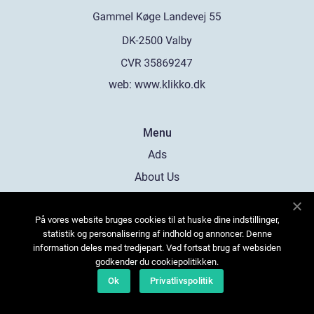
web:
www.klikko.dk
Menu
Ads
About Us
Cookies
På vores website bruges cookies til at huske dine indstillinger,
Contact
statistik og personalisering af indhold og annoncer. Denne
Sitemap
information deles med tredjepart. Ved fortsat brug af websiden
godkender du cookiepolitikken.
Ok
Privatlivspolitik