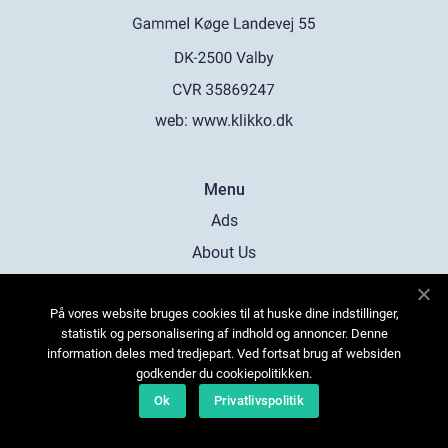
web:
www.klikko.dk
Menu
Ads
About Us
Cookies
På vores website bruges cookies til at huske dine indstillinger,
Contact
statistik og personalisering af indhold og annoncer. Denne
Sitemap
information deles med tredjepart. Ved fortsat brug af websiden
godkender du cookiepolitikken.
Ok
Privatlivspolitik